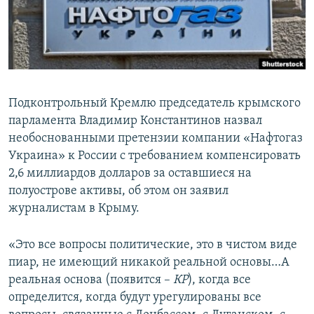
ПРИСОЕДИНЯЙТЕСЬ!
ПОБЕДИТЕЛЕЙ НЕ СУДЯТ?
КРЫМ.НЕПОКОРЕННЫЙ
ELIFBE
УКРАИНСКАЯ ПРОБЛЕМА КРЫМА
Подконтрольный Кремлю председатель крымского
Все сайты RFE/RL
парламента Владимир Константинов назвал
необоснованными претензии компании «Нафтогаз
Украина» к России с требованием компенсировать
2,6 миллиардов долларов за оставшиеся на
полуострове активы, об этом он заявил
журналистам в Крыму.
«Это все вопросы политические, это в чистом виде
пиар, не имеющий никакой реальной основы…А
реальная основа (появится –
КР
), когда все
определится, когда будут урегулированы все