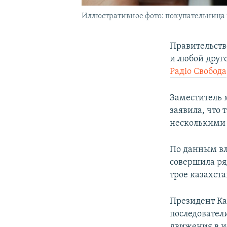
Иллюстративное фото: покупательница
Правительств
и любой друг
Радіо Свобода
Заместитель 
заявила, что
несколькими
По данным вла
совершила ря
трое казахста
Президент Ка
последовател
движения в и