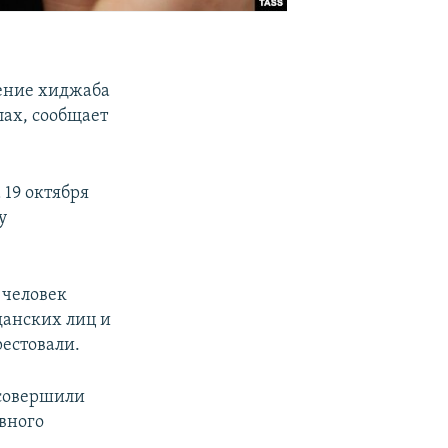
е
шение хиджаба
ах, сообщает
19 октября
у
 человек
данских лиц и
рестовали.
 совершили
вного