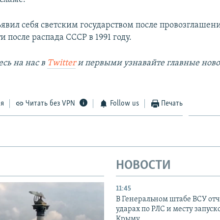
ъявил себя светским государством после провозглашен
 после распада СССР в 1991 году.
сь на наc в
Twitter
и первыми узнавайте главные ново
ся
Читать без VPN
Follow us
Печать
НОВОСТИ
11:45
В Генеральном штабе ВСУ отч
ударах по РЛС и месту запуск
Крыму