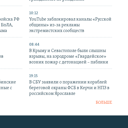
10:12
войска РФ
YouTube заблокировал каналы «Русской
 БпЛА,
общины» из-за рекламы
рыма
экстремистских сообществ
08:44
В Крыму и Севастополе были слышны
ов
взрывы, на аэродроме «Гвардейское»
возник пожар с детонацией – паблики
19:15
бинские
В СБУ заявили о поражении кораблей
нные с
береговой охраны ФСБ в Керчи и НПЗ в
российском Ярославле
БОЛЬШЕ