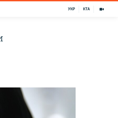
УКР
КТА
и