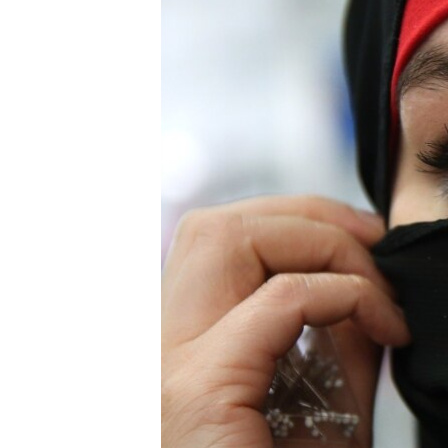
ПОБЕДИТЕЛЕЙ НЕ СУДЯТ?
КРЫМ.НЕПОКОРЕННЫЙ
ELIFBE
УКРАИНСКАЯ ПРОБЛЕМА КРЫМА