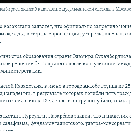
 выбирает хиджаб в магазине мусульманской одежды в Москв
о Казахстана заявляет, что официально запретило но
ой одежды, который «пропагандирует религию» в школ
.
министра образования страны Эльмира Суханбердиева 
 такое решение было принято после консультаций межд
 министерствами.
стей Казахстана, в июне в городе Актобе группа из 25
д нападений, в результате которых погибли пять граж
нских силовиков. 18 членов этой группы убили, семь а
захстана Нурсултан Назарбаев заявил, что нападения
и салафизма, фундаменталистского, ультра-консервати
сламе.