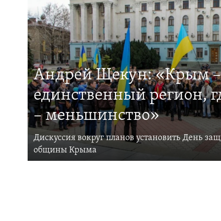
Андрей Щекун: «Крым –
единственный регион, 
– меньшинство»
Дискуссия вокруг планов установить День за
общины Крыма