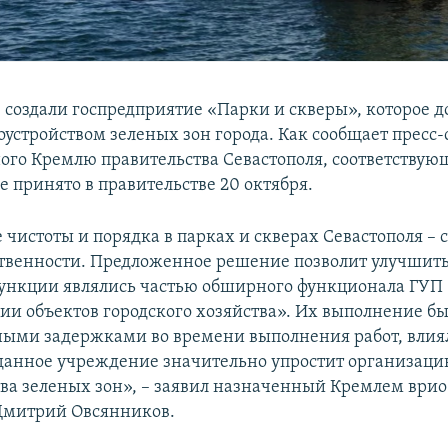
е создали госпредприятие «Парки и скверы», которое 
оустройством зеленых зон города. Как сообщает пресс
ого Кремлю правительства Севастополя, соответствую
е принято в правительстве 20 октября.
 чистоты и порядка в парках и скверах Севастополя –
ственности. Предложенное решение позволит улучшить
ункции являлись частью обширного функционала ГУП
ции объектов городского хозяйства». Их выполнение б
ными задержками во времени выполнения работ, влия
зданное учреждение значительно упростит организац
тва зеленых зон», – заявил назначенный Кремлем врио
Дмитрий Овсянников.