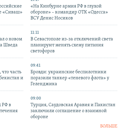
оссийские
«На Кинбурне армия РФ в глухой
ке «Сиваш»
обороне» – командир ОТК «Одесса»
ВСУ Денис Носиков
11:11
ал о новом
В Севастополе из-за отключений света
ка Шведа
планируют менять схему питания
светофоров
09:41
 что часть
Бровди: украинские беспилотники
збекистан и
поразили танкер «теневого флота» у
Геленджика
09:00
 РФ в
Турция, Саудовская Аравия и Пакистан
стечения
заключили соглашение о взаимной
обороне
БОЛЬШЕ