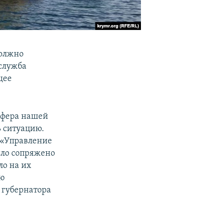
должно
-служба
щее
 сфера нашей
 ситуацию.
 «Управление
ыло сопряжено
ло на их
ию
 губернатора