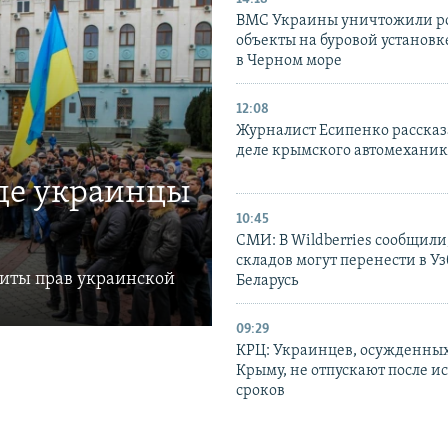
ВМС Украины уничтожили р
объекты на буровой установ
в Черном море
12:08
Журналист Есипенко рассказ
деле крымского автомехани
где украинцы
10:45
СМИ: В Wildberries сообщили,
складов могут перенести в У
щиты прав украинской
Беларусь
09:29
КРЦ: Украинцев, осужденных
Крыму, не отпускают после и
сроков