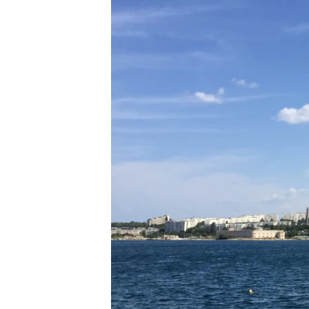
ПОБЕДИТЕЛЕЙ НЕ СУДЯТ?
КРЫМ.НЕПОКОРЕННЫЙ
ELIFBE
УКРАИНСКАЯ ПРОБЛЕМА КРЫМА