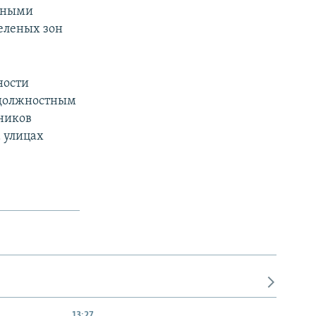
енными
еленых зон
ности
олжностным
ников
 улицах
13:27