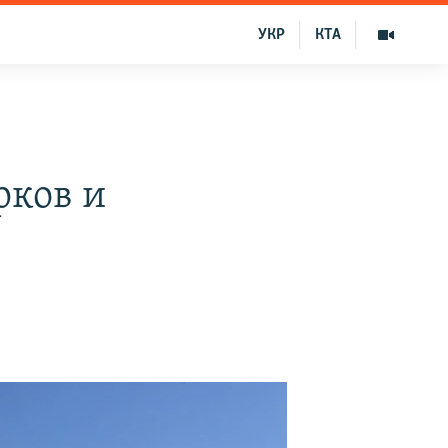
УКР
КТА
рков и