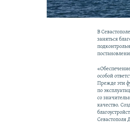
В Севастопол
заняться благ
подконтрольн
постановлени
«Обеспечение
особой ответ
Прежде эти ф
по эксплуата
со значитель
качество. Со
благоустройс
Севастополя 