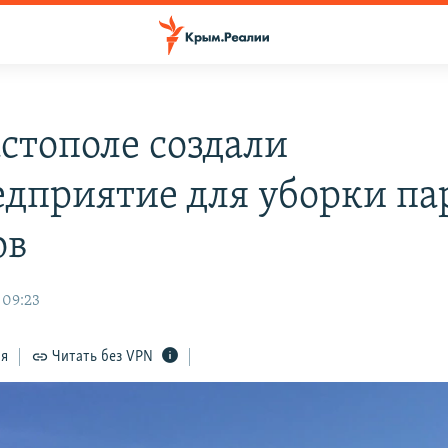
астополе создали
едприятие для уборки па
ов
 09:23
ся
Читать без VPN