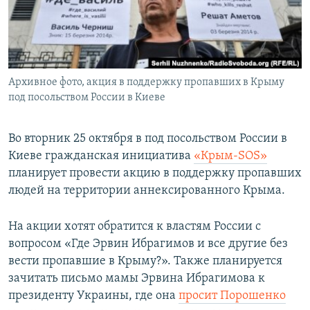
ПРИСОЕДИНЯЙТЕСЬ!
ПОБЕДИТЕЛЕЙ НЕ СУДЯТ?
КРЫМ.НЕПОКОРЕННЫЙ
ELIFBE
Архивное фото, акция в поддержку пропавших в Крыму
УКРАИНСКАЯ ПРОБЛЕМА КРЫМА
под посольством России в Киеве
Все сайты RFE/RL
Во вторник 25 октября в под посольством России в
Киеве гражданская инициатива
«Крым-SOS»
планирует провести акцию в поддержку пропавших
людей на территории аннексированного Крыма.
На акции хотят обратится к властям России с
вопросом «Где Эрвин Ибрагимов и все другие без
вести пропавшие в Крыму?». Также планируется
зачитать письмо мамы Эрвина Ибрагимова к
президенту Украины, где она
просит Порошенко