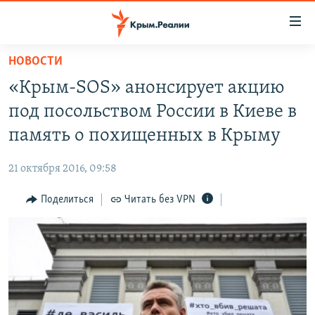
Доступность
ссылки
Вернуться
НОВОСТИ
к
НОВОСТИ
«Крым-SOS» анонсирует акцию
основному
СПЕЦПРОЕКТЫ
содержанию
под посольством России в Киеве в
ВОДА
Вернутся
ГРУЗ 200
память о похищенных в Крыму
к
ИСТОРИЯ
КАРТА ВОЕННЫХ ОБЪЕКТОВ КРЫМА
главной
21 октября 2016, 09:58
ЕЩЕ
11 ЛЕТ ОККУПАЦИИ КРЫМА. 11 ИСТОРИЙ СОПРОТИВЛЕНИЯ
навигации
Вернутся
Поделиться
Читать без VPN
РАДІО СВОБОДА
ИНТЕРАКТИВ
к
КАК ОБОЙТИ БЛОКИРОВКУ
ИНФОГРАФИКА
поиску
ТЕЛЕПРОЕКТ КРЫМ.РЕАЛИИ
Українською
СОВЕТЫ ПРАВОЗАЩИТНИКОВ
Qırımtatar
ПРОПАВШИЕ БЕЗ ВЕСТИ