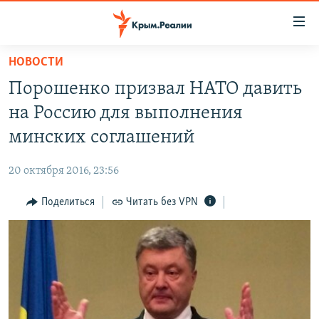
Доступность
ссылки
Вернуться
НОВОСТИ
к
НОВОСТИ
Порошенко призвал НАТО давить
основному
СПЕЦПРОЕКТЫ
содержанию
на Россию для выполнения
ВОДА
Вернутся
ГРУЗ 200
минских соглашений
к
ИСТОРИЯ
КАРТА ВОЕННЫХ ОБЪЕКТОВ КРЫМА
главной
20 октября 2016, 23:56
ЕЩЕ
11 ЛЕТ ОККУПАЦИИ КРЫМА. 11 ИСТОРИЙ СОПРОТИВЛЕНИЯ
навигации
Вернутся
Поделиться
Читать без VPN
РАДІО СВОБОДА
ИНТЕРАКТИВ
к
КАК ОБОЙТИ БЛОКИРОВКУ
ИНФОГРАФИКА
поиску
ТЕЛЕПРОЕКТ КРЫМ.РЕАЛИИ
Українською
СОВЕТЫ ПРАВОЗАЩИТНИКОВ
Qırımtatar
ПРОПАВШИЕ БЕЗ ВЕСТИ