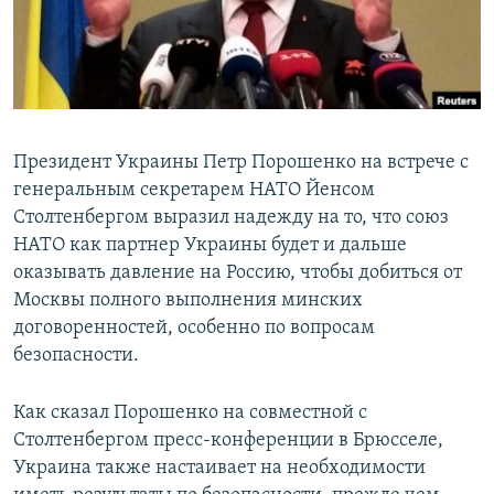
ПРИСОЕДИНЯЙТЕСЬ!
ПОБЕДИТЕЛЕЙ НЕ СУДЯТ?
КРЫМ.НЕПОКОРЕННЫЙ
ELIFBE
УКРАИНСКАЯ ПРОБЛЕМА КРЫМА
Президент Украины Петр Порошенко на встрече с
Все сайты RFE/RL
генеральным секретарем НАТО Йенсом
Столтенбергом выразил надежду на то, что союз
НАТО как партнер Украины будет и дальше
оказывать давление на Россию, чтобы добиться от
Москвы полного выполнения минских
договоренностей, особенно по вопросам
безопасности.
Как сказал Порошенко на совместной с
Столтенбергом пресс-конференции в Брюсселе,
Украина также настаивает на необходимости