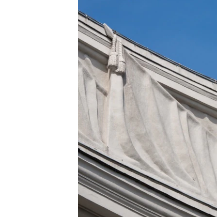
ПОБЕДИТЕЛЕЙ НЕ СУДЯТ?
КРЫМ.НЕПОКОРЕННЫЙ
ELIFBE
УКРАИНСКАЯ ПРОБЛЕМА КРЫМА