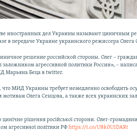
тве иностранных дел Украины называют циничным р
казе в передаче Украине украинского режиссера Олега 
иничное решение российской стороны. Олег – гражд
л заложником агрессивной политики России», – написа
 Марьяна Беца в twitter.
, что МИД Украины требует немедленно освободить ос
 мотивам Олега Сенцова, а также всех украинских за
о цинічне рішення російської сторони. Олег-громадян
ком агресивної політики РФ
https://t.co/U8k0U1DARt