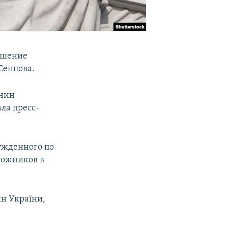
ешение
Сенцова.
анин
ла пресс-
ужденного по
ложников в
ин України,