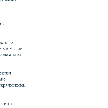
и и
ного по
ых в России
Александра
нексии
ако
 украинскими
краины