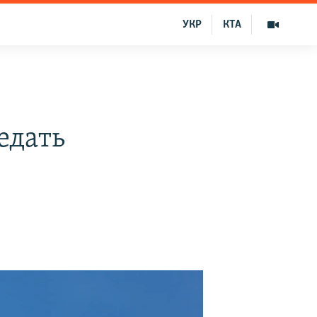
УКР
КТА
едать