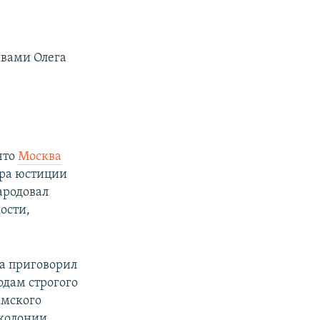
ивами Олега
что
Москва
тра юстиции
ародовал
ости,
да приговорил
одам строгого
ымского
 колонии