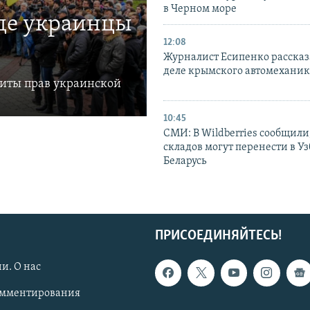
в Черном море
где украинцы
12:08
Журналист Есипенко рассказ
деле крымского автомехани
щиты прав украинской
10:45
СМИ: В Wildberries сообщили,
складов могут перенести в У
Беларусь
ПРИСОЕДИНЯЙТЕСЬ!
и. О нас
омментирования