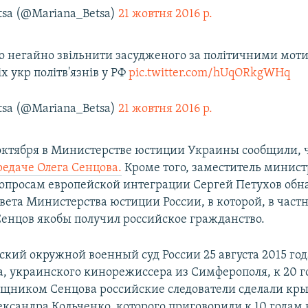
tsa (@Mariana_Betsa)
21 жовтня 2016 р.
о негайно звільнити засудженого за політичними мот
іх укр політв'язнів у РФ
pic.twitter.com/hUqORkgWHq
tsa (@Mariana_Betsa)
21 жовтня 2016 р.
 октября в Министерстве юстиции Украины сообщили, 
редаче Олега Сенцова.
Кроме того, заместитель минис
опросам европейской интеграции Сергей Петухов обн
вета Министерства юстиции России, в которой, в частн
 Сенцов якобы получил российское гражданство.
ский окружной военный суд России 25 августа 2015 го
а, украинского кинорежиссера из Симферополя, к 20 г
щником Сенцова российские следователи сделали кр
ександра Кольченко, которого приговорили к 10 годам