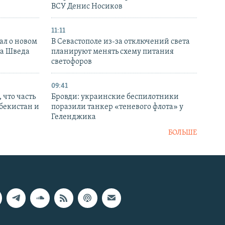
ВСУ Денис Носиков
11:11
ал о новом
В Севастополе из-за отключений света
ка Шведа
планируют менять схему питания
светофоров
09:41
 что часть
Бровди: украинские беспилотники
збекистан и
поразили танкер «теневого флота» у
Геленджика
БОЛЬШЕ