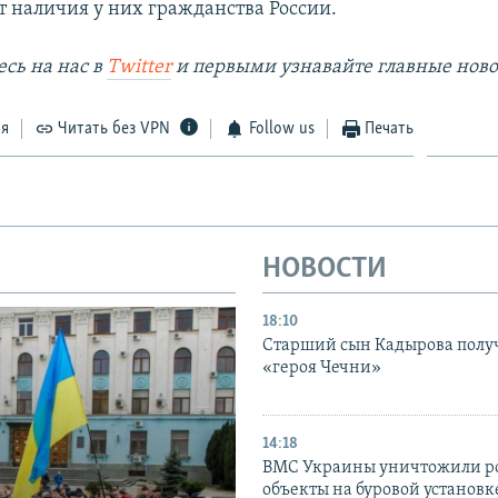
т наличия у них гражданства России.
сь на наc в
Twitter
и первыми узнавайте главные ново
ся
Читать без VPN
Follow us
Печать
НОВОСТИ
18:10
Старший сын Кадырова полу
«героя Чечни»
14:18
ВМС Украины уничтожили р
объекты на буровой установ