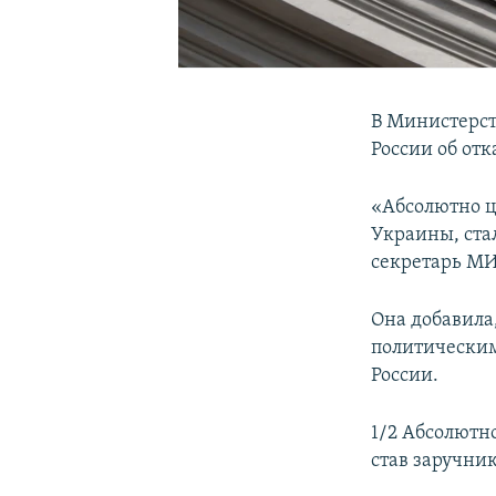
В Министерс
России об от
«Абсолютно ц
Украины, ста
секретарь МИД
Она добавила
политическим
России.
1/2 Абсолютн
став заручни