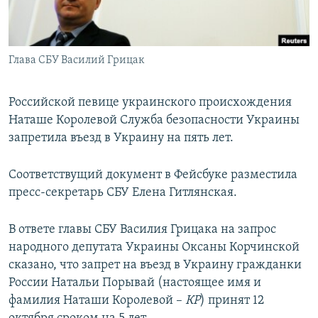
ПРИСОЕДИНЯЙТЕСЬ!
ПОБЕДИТЕЛЕЙ НЕ СУДЯТ?
КРЫМ.НЕПОКОРЕННЫЙ
Глава СБУ Василий Грицак
ELIFBE
УКРАИНСКАЯ ПРОБЛЕМА КРЫМА
Российской певице украинского происхождения
Все сайты RFE/RL
Наташе Королевой Служба безопасности Украины
запретила въезд в Украину на пять лет.
Соответствущий документ в Фейсбуке разместила
пресс-секретарь СБУ Елена Гитлянская.
В ответе главы СБУ Василия Грицака на запрос
народного депутата Украины Оксаны Корчинской
сказано, что запрет на въезд в Украину гражданки
России Натальи Порывай (настоящее имя и
фамилия Наташи Королевой –
КР
) принят 12