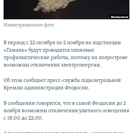
ПРИСОЕДИНЯЙТЕСЬ!
ПОБЕДИТЕЛЕЙ НЕ СУДЯТ?
КРЫМ.НЕПОКОРЕННЫЙ
Иллюстрационное фото
ELIFBE
УКРАИНСКАЯ ПРОБЛЕМА КРЫМА
В период с 22 октября по 2 ноября на подстанции
Все сайты RFE/RL
«Тамань» будут проводится плановые
профилактические работы, поэтому на полуострове
возможны отключения электроэнергии.
Об этом сообщает пресс-служба подконтрольной
Кремлю администрации Феодосии.
В сообщении говорится, что в самой Феодосии до 2
ноября возможны отключения уличного освещения
с 18:00 до 22:00.