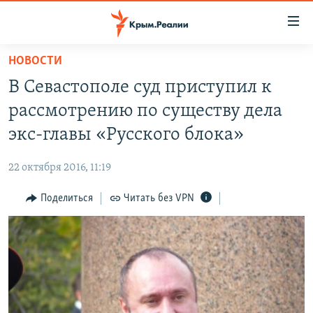
Доступность
ссылки
Вернуться
НОВОСТИ
к
НОВОСТИ
В Севастополе суд приступил к
основному
СПЕЦПРОЕКТЫ
содержанию
рассмотрению по существу дела
ВОДА
Вернутся
ГРУЗ 200
экс-главы «Русского блока»
к
ИСТОРИЯ
КАРТА ВОЕННЫХ ОБЪЕКТОВ КРЫМА
главной
22 октября 2016, 11:19
ЕЩЕ
11 ЛЕТ ОККУПАЦИИ КРЫМА. 11 ИСТОРИЙ СОПРОТИВЛЕНИЯ
навигации
Вернутся
Поделиться
Читать без VPN
РАДІО СВОБОДА
ИНТЕРАКТИВ
к
КАК ОБОЙТИ БЛОКИРОВКУ
ИНФОГРАФИКА
поиску
ТЕЛЕПРОЕКТ КРЫМ.РЕАЛИИ
Українською
СОВЕТЫ ПРАВОЗАЩИТНИКОВ
Qırımtatar
ПРОПАВШИЕ БЕЗ ВЕСТИ