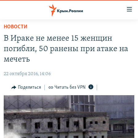
Доступность
ссылки
Вернуться
НОВОСТИ
к
НОВОСТИ
В Ираке не менее 15 женщин
основному
СПЕЦПРОЕКТЫ
содержанию
погибли, 50 ранены при атаке на
ВОДА
Вернутся
ГРУЗ 200
мечеть
к
ИСТОРИЯ
КАРТА ВОЕННЫХ ОБЪЕКТОВ КРЫМА
главной
22 октября 2016, 14:06
ЕЩЕ
11 ЛЕТ ОККУПАЦИИ КРЫМА. 11 ИСТОРИЙ СОПРОТИВЛЕНИЯ
навигации
Вернутся
Поделиться
Читать без VPN
РАДІО СВОБОДА
ИНТЕРАКТИВ
к
КАК ОБОЙТИ БЛОКИРОВКУ
ИНФОГРАФИКА
поиску
ТЕЛЕПРОЕКТ КРЫМ.РЕАЛИИ
Українською
СОВЕТЫ ПРАВОЗАЩИТНИКОВ
Qırımtatar
ПРОПАВШИЕ БЕЗ ВЕСТИ