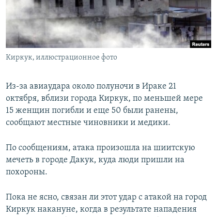
ПРИСОЕДИНЯЙТЕСЬ!
ПОБЕДИТЕЛЕЙ НЕ СУДЯТ?
КРЫМ.НЕПОКОРЕННЫЙ
ELIFBE
Киркук, иллюстрационное фото
УКРАИНСКАЯ ПРОБЛЕМА КРЫМА
Все сайты RFE/RL
Из-за авиаудара около полуночи в Ираке 21
октября, вблизи города Киркук, по меньшей мере
15 женщин погибли и еще 50 были ранены,
сообщают местные чиновники и медики.
По сообщениям, атака произошла на шиитскую
мечеть в городе Дакук, куда люди пришли на
похороны.
Пока не ясно, связан ли этот удар с атакой на город
Киркук накануне, когда в результате нападения