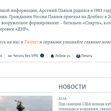
пной информации, Арсений Павлов родился в 1983 году
оми. Гражданин России Павлов приехал на Донбасс в 20
м вооруженное формирование – батальон «Спарта», кот
пировки «ДНР».
сь на наc в
Twitter
и первыми узнавайте главные ново
ся
Читать без VPN
Follow us
Печать
НОВОСТИ
22:54
Под санкции США попали ку
генералы и компании, связа