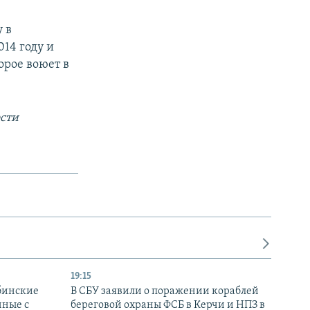
 в
14 году и
орое воюет в
сти
19:15
бинские
В СБУ заявили о поражении кораблей
нные с
береговой охраны ФСБ в Керчи и НПЗ в