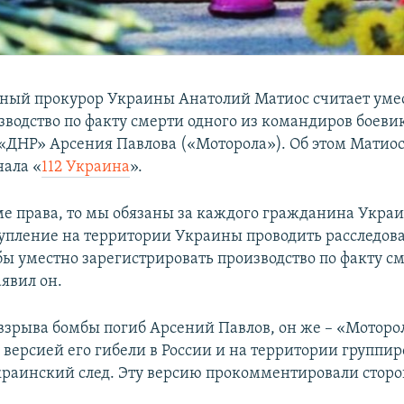
ный прокурор Украины Анатолий Матиос считает ум
зводство по факту смерти одного из командиров боеви
«ДНР» Арсения Павлова («Моторола»). Об этом Матиос
нала «
112 Украина
».
ме права, то мы обязаны за каждого гражданина Украи
упление на территории Украины проводить расследова
бы уместно зарегистрировать производство по факту см
аявил он.
 взрыва бомбы погиб Арсений Павлов, он же – «Моторо
версией его гибели в России и на территории группи
краинский след. Эту версию прокомментировали стор