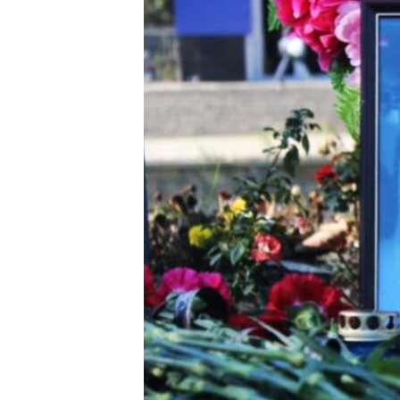
ПОБЕДИТЕЛЕЙ НЕ СУДЯТ?
КРЫМ.НЕПОКОРЕННЫЙ
ELIFBE
УКРАИНСКАЯ ПРОБЛЕМА КРЫМА