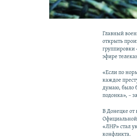
Главный воен
открыть прои
группировки 
эфире телека
«Если по нор
каждое прест
думаю, было 
подонка», – з
В Донецке от
Официальной 
«ЛНР» стал у
конфликта.