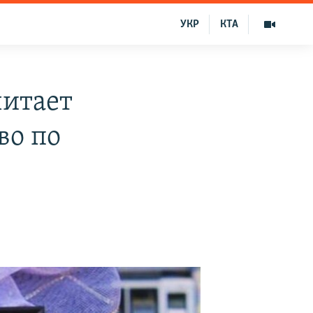
УКР
КТА
читает
во по