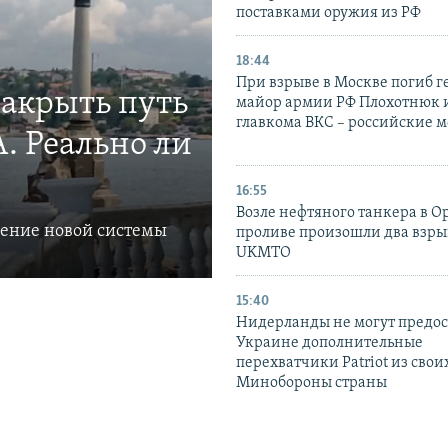
поставками оружия из РФ
18:44
При взрыве в Москве погиб г
закрыть путь
майор армии РФ Плохотнюк и
главкома ВКС – российские 
. Реально ли
16:55
Возле нефтяного танкера в 
ление новой системы
проливе произошли два взры
UKMTO
15:40
Нидерланды не могут предос
Украине дополнительные
перехватчики Patriot из своих
Минобороны страны