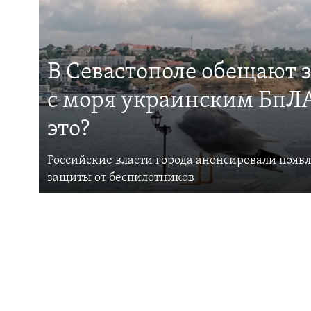
В Севастополе обещают 
с моря украинским БпЛА
это?
Российские власти города анонсировали появ
защиты от беспилотников