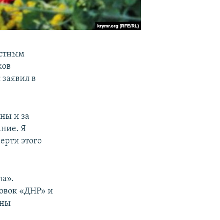
естным
ков
 заявил в
ны и за
ние. Я
ерти этого
ла».
ровок «ДНР» и
оны