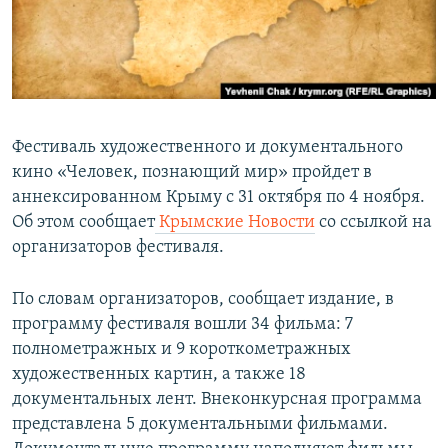
ПРИСОЕДИНЯЙТЕСЬ!
ПОБЕДИТЕЛЕЙ НЕ СУДЯТ?
КРЫМ.НЕПОКОРЕННЫЙ
ELIFBE
УКРАИНСКАЯ ПРОБЛЕМА КРЫМА
Фестиваль художественного и документального
Все сайты RFE/RL
кино «Человек, познающий мир» пройдет в
аннексированном Крыму с 31 октября по 4 ноября.
Об этом сообщает
Крымские Новости
со ссылкой на
организаторов фестиваля.
По словам организаторов, сообщает издание, в
программу фестиваля вошли 34 фильма: 7
полнометражных и 9 короткометражных
художественных картин, а также 18
документальных лент. Внеконкурсная программа
представлена 5 документальными фильмами.