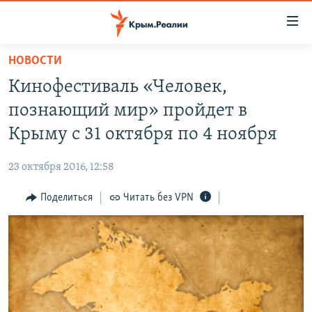
Доступность
ссылки
Вернуться
НОВОСТИ
к
НОВОСТИ
Кинофестиваль «Человек,
основному
СПЕЦПРОЕКТЫ
содержанию
познающий мир» пройдет в
ВОДА
Вернутся
ГРУЗ 200
Крыму с 31 октября по 4 ноября
к
ИСТОРИЯ
КАРТА ВОЕННЫХ ОБЪЕКТОВ КРЫМА
главной
23 октября 2016, 12:58
ЕЩЕ
11 ЛЕТ ОККУПАЦИИ КРЫМА. 11 ИСТОРИЙ СОПРОТИВЛЕНИЯ
навигации
Вернутся
Поделиться
Читать без VPN
РАДІО СВОБОДА
ИНТЕРАКТИВ
к
КАК ОБОЙТИ БЛОКИРОВКУ
ИНФОГРАФИКА
поиску
ТЕЛЕПРОЕКТ КРЫМ.РЕАЛИИ
Українською
СОВЕТЫ ПРАВОЗАЩИТНИКОВ
Qırımtatar
ПРОПАВШИЕ БЕЗ ВЕСТИ