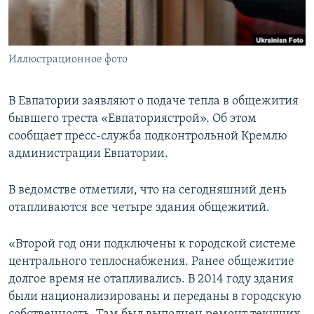
ПРИСОЕДИНЯЙТЕСЬ!
ПОБЕДИТЕЛЕЙ НЕ СУДЯТ?
КРЫМ.НЕПОКОРЕННЫЙ
Иллюстрационное фото
ELIFBE
УКРАИНСКАЯ ПРОБЛЕМА КРЫМА
В Евпатории заявляют о подаче тепла в общежития
Все сайты RFE/RL
бывшего треста «Евпаториястрой». Об этом
сообщает пресс-служба подконтрольной Кремлю
администрации Евпатории.
В ведомстве отметили, что на сегодняшний день
отапливаются все четыре здания общежитий.
«Второй год они подключены к городской системе
центрального теплоснабжения. Ранее общежитие
долгое время не отапливались. В 2014 году здания
были национализированы и переданы в городскую