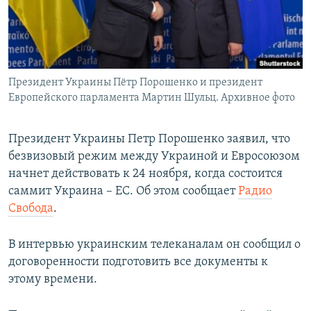
ПРИСОЕДИНЯЙТЕСЬ!
ПОБЕДИТЕЛЕЙ НЕ СУДЯТ?
КРЫМ.НЕПОКОРЕННЫЙ
ELIFBE
Президент Украины Пётр Порошенко и президент
УКРАИНСКАЯ ПРОБЛЕМА КРЫМА
Европейского парламента Мартин Шульц. Архивное фото
Все сайты RFE/RL
Президент Украины Петр Порошенко заявил, что
безвизовый режим между Украиной и Евросоюзом
начнет действовать к 24 ноября, когда состоится
саммит Украина – ЕС. Об этом сообщает
Радио
Свобода
.
В интервью украинским телеканалам он сообщил о
договоренности подготовить все документы к
этому времени.