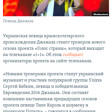
ПРИСОЕДИНЯЙТЕСЬ!
ПОБЕДИТЕЛЕЙ НЕ СУДЯТ?
КРЫМ.НЕПОКОРЕННЫЙ
Певица Джамала
ELIFBE
УКРАИНСКАЯ ПРОБЛЕМА КРЫМА
Украинская певица крымскотатарского
Все сайты RFE/RL
происхождения Джамала станет тренером нового
сезона проекта «Голос страны», который выходит
на телеканале «1+1». Об этом
сообщают
организаторы проекта на сайте телеканала.
«Новыми тренерами проекта станут украинский
музыкант и участник популярной группы 5'nizza
Сергей Бабкин, певица и победительница
Евровидения 2016 Джамала. Они составят
компанию наставникам предыдущих сезонов
проекта певице Тине Кароль и шоумену и
продюсеру Потапу», – говорится в сообщении.