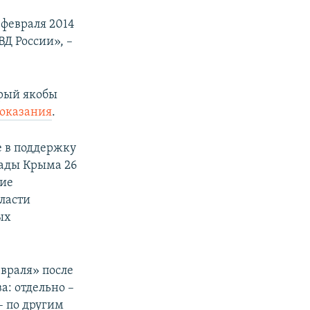
февраля 2014
Д России», –
орый якобы
показания
.
е в поддержку
Рады Крыма 26
кие
власти
ых
евраля» после
а: отдельно –
– по другим