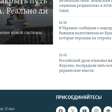
закрыть путь
антибаллистики: Зеленский
«нужных результатов» в 2026
. Реально ли
годах
16:18
В Украине сообщили о подоз
ление новой системы
бывшим налоговикам из Кры
которые перешли на сторону
15:02
Российский дрон атаковал м
Херсоне, пострадали пять чел
украинские власти
ПРИСОЕДИНЯЙТЕСЬ!
и. О нас