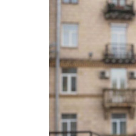
ПОБЕДИТЕЛЕЙ НЕ СУДЯТ?
КРЫМ.НЕПОКОРЕННЫЙ
ELIFBE
УКРАИНСКАЯ ПРОБЛЕМА КРЫМА