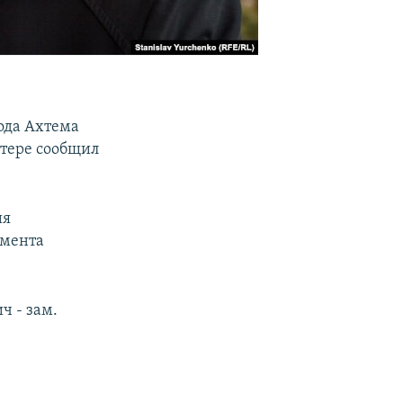
ода Ахтема
ттере сообщил
ия
амента
ч - зам.