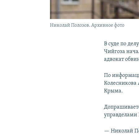
Николай Полозов. Архивное фото
В суде по де
Чийгоза нача
адвокат обви
По информаци
Колесникова 
Крыма.
Допрашиваетс
управделами 
— Николай По