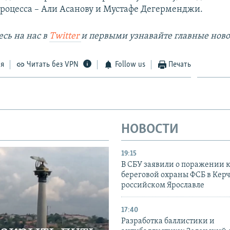
роцесса – Али Асанову и Мустафе Дегерменджи.
сь на наc в
Twitter
и первыми узнавайте главные ново
ся
Читать без VPN
Follow us
Печать
НОВОСТИ
19:15
В СБУ заявили о поражении 
береговой охраны ФСБ в Керч
российском Ярославле
17:40
Разработка баллистики и