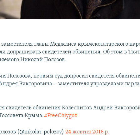
лу заместителя главы Меджлиса крымскотатарского нар
ли допрашивать свидетелей обвинения. Об этом в Тви
няемого Николай Полозов.
и Полозова, первым суд допросил свидетеля обвинен
Андрея Викторовича – заместителя управделами парл
я свидетель обвинения Колесников Андрей Викторови
Госсовета Крыма.
#FreeChiygoz
лозов (@nikolai_polozov)
24 жовтня 2016 р.