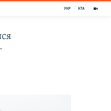
УКР
КТА
лся
–