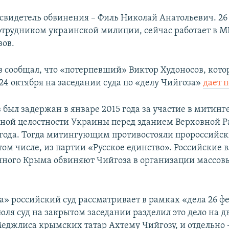
видетель обвинения – Филь Николай Анатольевич. 26 
сотрудником украинской милиции, сейчас работает в МВ
зов.
в сообщал, что «потерпевший» Виктор Худоносов, кот
 24 октября на заседании суда по «делу Чийгоза»
дает 
 был задержан в январе 2015 года за участие в митинг
ной целостности Украины перед зданием Верховной 
 года. Тогда митингующим противостояли пророссийс
том числе, из партии «Русское единство». Российские 
ного Крыма обвиняют Чийгоза в организации массов
а» российский суд рассматривает в рамках «дела 26 ф
июля суд на закрытом заседании разделил это дело на дв
Меджлиса крымских татар Ахтему Чийгозу, и отдельно 