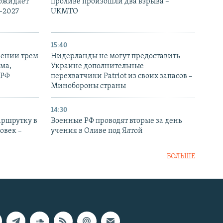
 ожидает
проливе произошли два взрыва –
-2027
UKMTO
15:40
рении трем
Нидерланды не могут предоставить
ма,
Украине дополнительные
 РФ
перехватчики Patriot из своих запасов –
Минобороны страны
14:30
аршрутку в
Военные РФ проводят вторые за день
овек –
учения в Оливе под Ялтой
БОЛЬШЕ