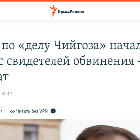
е по «делу Чийгоза» нача
с свидетелей обвинения 
ат
 16:40
ся
Читать без VPN