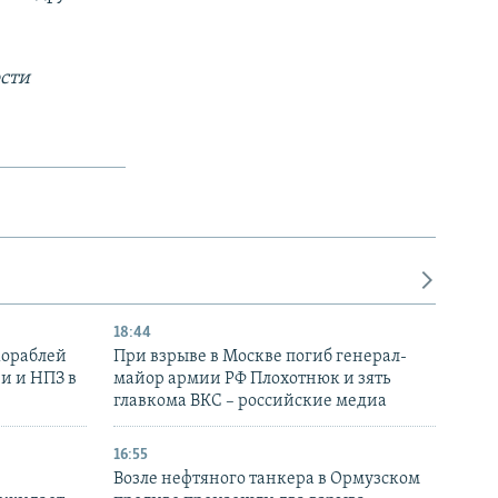
сти
18:44
кораблей
При взрыве в Москве погиб генерал-
и и НПЗ в
майор армии РФ Плохотнюк и зять
главкома ВКС – российские медиа
16:55
Возле нефтяного танкера в Ормузском