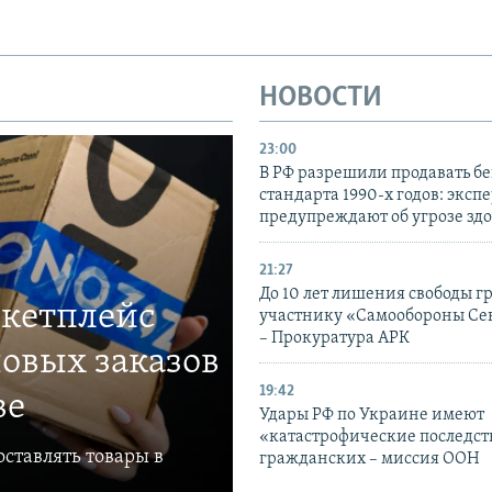
НОВОСТИ
23:00
В РФ разрешили продавать б
стандарта 1990-х годов: эксп
предупреждают об угрозе зд
21:27
До 10 лет лишения свободы г
ркетплейс
участнику «Самообороны Се
– Прокуратура АРК
овых заказов
19:42
ве
Удары РФ по Украине имеют
«катастрофические последст
ставлять товары в
гражданских – миссия ООН