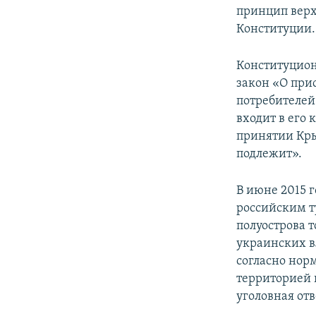
принцип верх
Конституции.
Конституцио
закон «О при
потребителей
входит в его
принятии Кры
подлежит».
В июне 2015 
российским т
полуострова 
украинских в
согласно нор
территорией 
уголовная отв