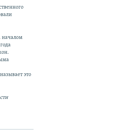
ственного
овали
а началом
 года
кон.
рыма
называет это
сти