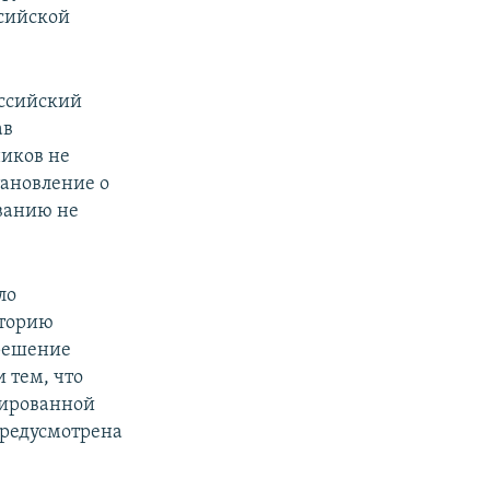
ссийской
ссийский
ав
ников не
тановление о
ванию не
ло
иторию
зрешение
 тем, что
пированной
предусмотрена