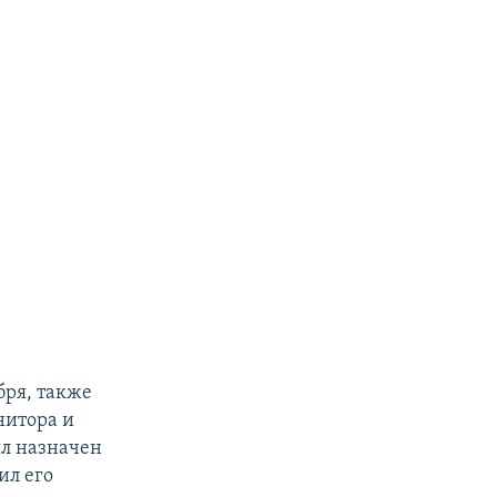
бря, также
нитора и
ыл назначен
ил его