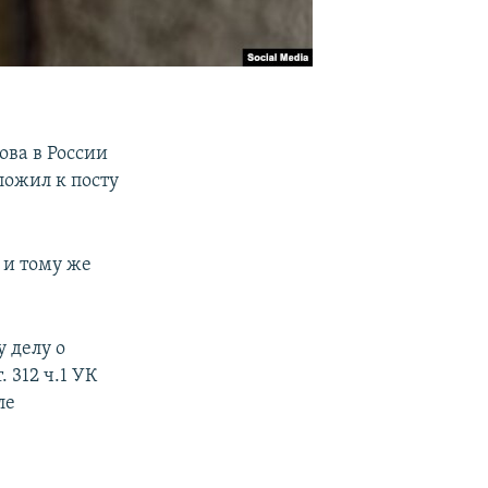
ва в России
ложил к посту
 и тому же
 делу о
 312 ч.1 УК
ле