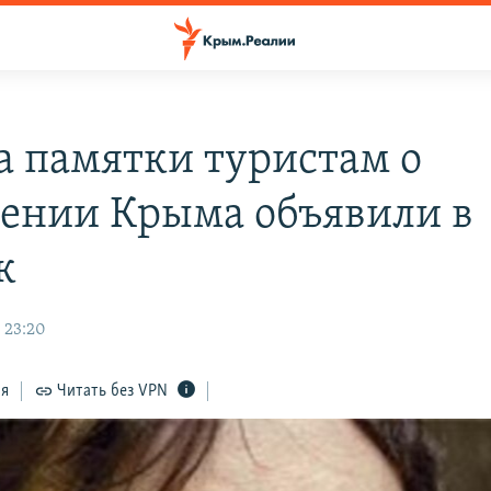
а памятки туристам о
ении Крыма объявили в
к
 23:20
ся
Читать без VPN