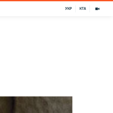
УКР
КТА