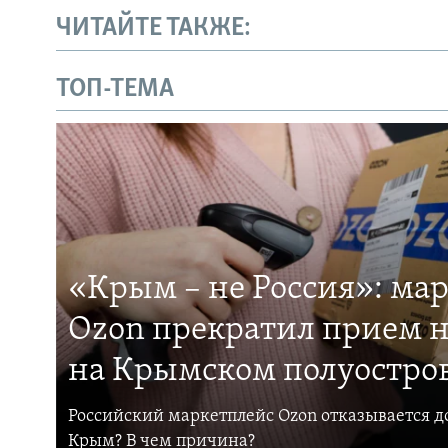
ЧИТАЙТЕ ТАКЖЕ:
ТОП-ТЕМА
«Крым – не Россия»: ма
Ozon прекратил прием н
на Крымском полуостро
Российский маркетплейс Ozon отказывается до
Крым? В чем причина?