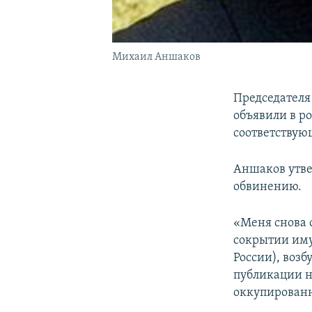
Михаил Аншаков
Председателя
объявили в р
соответствую
Аншаков утве
обвинению.
«Меня снова 
сокрытии имущ
России), воз
публикации н
оккупированн