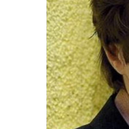
ПОБЕДИТЕЛЕЙ НЕ СУДЯТ?
КРЫМ.НЕПОКОРЕННЫЙ
ELIFBE
УКРАИНСКАЯ ПРОБЛЕМА КРЫМА