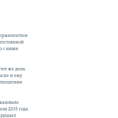
перманентное
 постоянной
о с ними
в тот же день
ыске и ему
 отношении
жаловало
ля 2015 года.
арушает