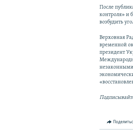
После публик
контроля» и 
возбудить уг
Верховная Ра
временной ок
президент Ук
Международн
незаконными 
экономически
«восстановле
Подписывайте
Поделить