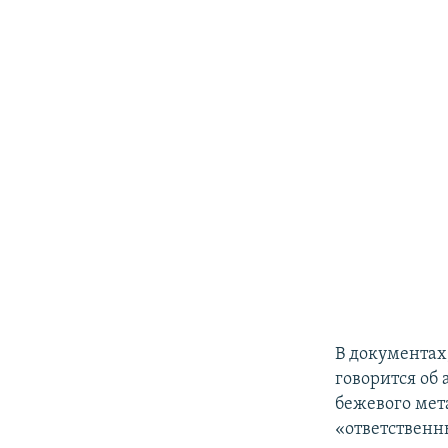
​В документа
говорится об
бежевого мет
«ответственн