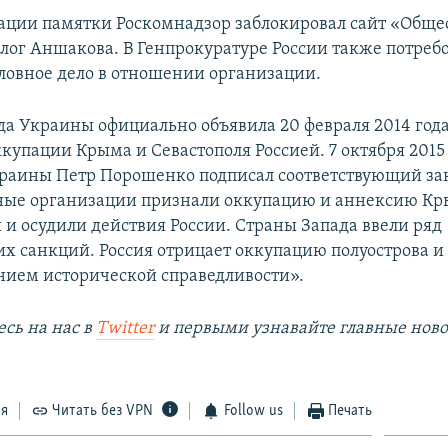
ации памятки Роскомнадзор заблокировал сайт «Обще
блог Аншакова. В Генпрокуратуре России также потреб
оловное дело в отношении организации.
да Украины официально объявила 20 февраля 2014 год
купации Крыма и Севастополя Россией. 7 октября 2015
раины Петр Порошенко подписал соответствующий за
ые организации признали оккупацию и аннексию К
и осудили действия России. Страны Запада ввели ряд
х санкций. Россия отрицает оккупацию полуострова и 
нием исторической справедливости».
сь на наc в
Twitter
и первыми узнавайте главные ново
ся
Читать без VPN
Follow us
Печать