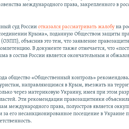
овенства международного права, закрепленного в ро
нный суд России
отказался рассматривать жалобу
на ро
соединении Крыма», поданную Обществом защиты пр
 (ОЗПП), объяснив это тем, что заявление правозащит
 компетенцию. В документе также отмечается, что «пос
ма в состав России является окончательным и обжало
года общество «Общественный контроль» рекомендова
уристам, направляющимся в Крым, въезжать на терр
только через материковую Украину, имея при этом ра
ластей. Эти рекомендации правозащитники объяснили
мам международного права, полуостров является окку
и за его несанкционированное посещение в Украине 
етственность.