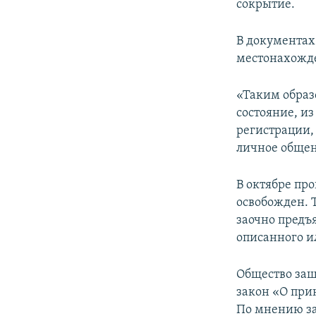
сокрытие.
В документах 
местонахожд
«Таким образ
состояние, и
регистрации,
личное общен
В октябре пр
освобожден. 
заочно предъ
описанного и
Общество защ
закон «О прин
По мнению за