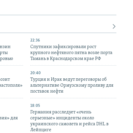
22:36
ензин
Спутники зафиксировали рост
ерты
крупного нефтяного пятна возле порта
оровью
Тамань в Краснодарском крае РФ
20:40
розит
Турция и Ирак ведут переговоры об
вастополя»
альтернативе Ормузскому проливу для
поставок нефти
18:05
Германия расследует «очень
вия» для
серьезные» инциденты около
украинского самолета и рейса DHL в
Лейпциге