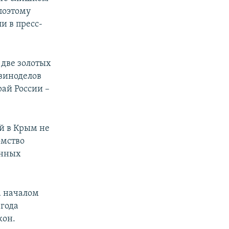
поэтому
и в пресс-
 две золотых
виноделов
рай России –
й в Крым не
омство
анных
а началом
 года
кон.