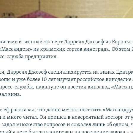
висимый винный эксперт Даррелл Джозеф из Европы 
«Массандры» из крымских сортов винограда. Об этом 
сс-служба предприятия.
ся, Даррелл Джозеф специализируется на винах Центр
опы и уже более 10 лет изучает российское виноделие
ресс-службы, накануне он посетил винзавод «Массан
вал вина.
зеф рассказал, что давно мечтал посетить «Массандру»
 и много читал. Он пришел в невероятный восторг от 
 задал множество вопросов и сожалел лишь об одном, ч
орый у него был запланирован на посещение завода – 