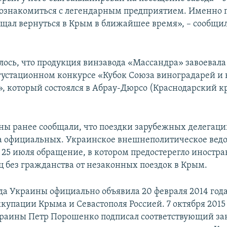
познакомиться с легендарным предприятием. Именно 
ещал вернуться в Крым в ближайшее время», – сообщил
лось, что продукция винзавода «Массандра» завоевала
густационном конкурсе «Кубок Союза виноградарей и 
», который состоялся в Абрау-Дюрсо (Краснодарский к
ы ранее сообщали, что поездки зарубежных делегаци
а официальных. Украинское внешнеполитическое вед
 25 июля обращение, в котором предостерегло иностр
ц без гражданства от незаконных поездок в Крым.
да Украины официально объявила 20 февраля 2014 год
купации Крыма и Севастополя Россией. 7 октября 2015
раины Петр Порошенко подписал соответствующий за