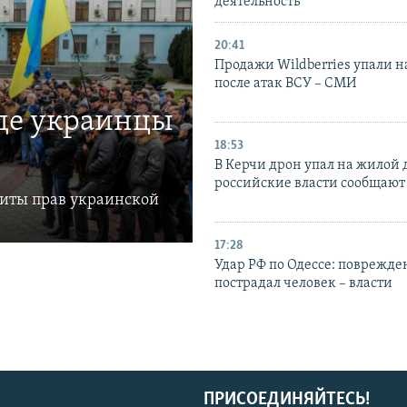
деятельность
20:41
Продажи Wildberries упали н
после атак ВСУ – СМИ
где украинцы
18:53
В Керчи дрон упал на жилой 
российские власти сообщают
щиты прав украинской
17:28
Удар РФ по Одессе: поврежде
пострадал человек – власти
ПРИСОЕДИНЯЙТЕСЬ!