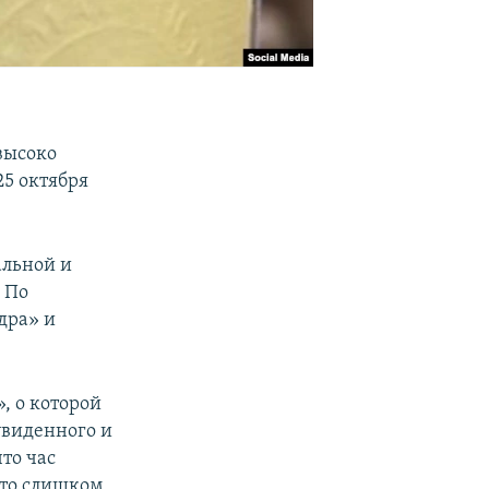
высоко
25 октября
альной и
. По
дра» и
, о которой
увиденного и
то час
это слишком