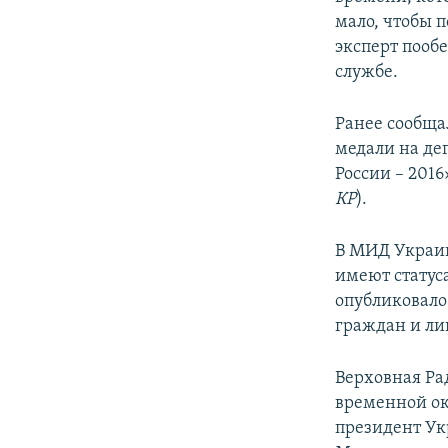
мало, чтобы 
эксперт пооб
службе.
Ранее сообща
медали на де
России – 2016
КР
).
В МИД Украин
имеют статус
опубликовало
граждан и ли
Верховная Ра
временной ок
президент Ук