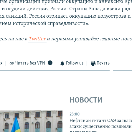
ые организации признали оккупацию и аннексию К
и осудили действия России. Страны Запада ввели ряд
х санкций. Россия отрицает оккупацию полуострова и 
нием исторической справедливости».
сь на наc в
Twitter
и первыми узнавайте главные ново
ся
Читать без VPN
Follow us
Печать
НОВОСТИ
23:00
Нефтяной гигант ОАЭ заявляе
атаки существенно повлияли 