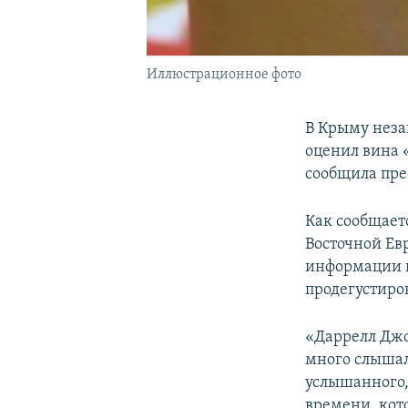
Иллюстрационное фото
В Крыму неза
оценил вина 
сообщила пре
Как сообщает
Восточной Евр
информации п
продегустиро
«Даррелл Джо
много слышал
услышанного,
времени, кот