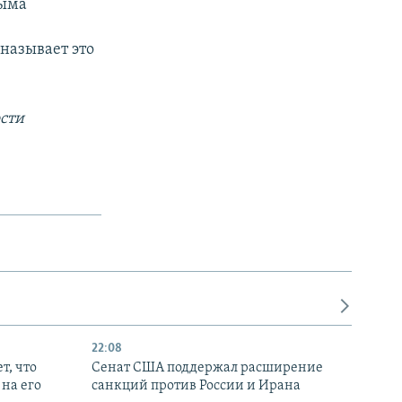
рыма
называет это
сти
22:08
т, что
Сенат США поддержал расширение
на его
санкций против России и Ирана