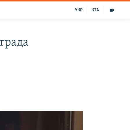
УКР
КТА
града