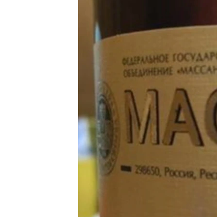
ПОБЕДИТЕЛЕЙ НЕ СУДЯТ?
КРЫМ.НЕПОКОРЕННЫЙ
ELIFBE
УКРАИНСКАЯ ПРОБЛЕМА КРЫМА