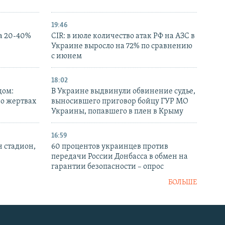
19:46
а 20-40%
CIR: в июле количество атак РФ на АЗС в
Украине выросло на 72% по сравнению
с июнем
18:02
дом:
В Украине выдвинули обвинение судье,
 о жертвах
выносившего приговор бойцу ГУР МО
Украины, попавшего в плен в Крыму
16:59
н стадион,
60 процентов украинцев против
передачи России Донбасса в обмен на
гарантии безопасности – опрос
БОЛЬШЕ