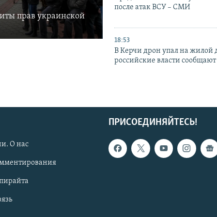
после атак ВСУ – СМИ
щиты прав украинской
18:53
В Керчи дрон упал на жилой 
российские власти сообщают
ПРИСОЕДИНЯЙТЕСЬ!
и. О нас
омментирования
опирайта
вязь