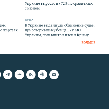
Украине выросло на 72% по сравнению
с июнем
18:02
дом:
В Украине выдвинули обвинение судье,
 о жертвах
приговорившему бойца ГУР МО
Украины, попавшего в плен в Крыму
БОЛЬШЕ