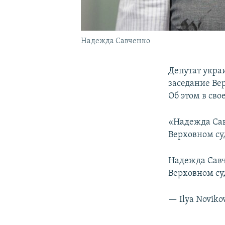
Надежда Савченко
Депутат укра
заседание Ве
Об этом в св
«Надежда Сав
Верховном су
Надежда Савч
Верховном су
— Ilya Noviko