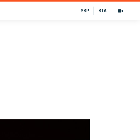
УКР
КТА