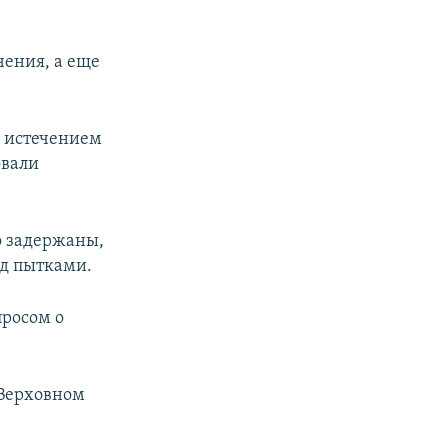
чения, а еще
с истечением
овали
о задержаны,
од пытками.
просом о
 Верховном