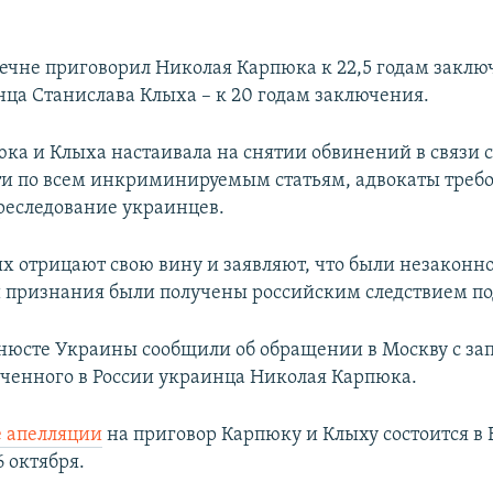
 Чечне приговорил Николая Карпюка к 22,5 годам заклю
нца Станислава Клыха – к 20 годам заключения.
ка и Клыха настаивала на снятии обвинений в связи 
ти по всем инкриминируемым статьям, адвокаты треб
реследование украинцев.
х отрицают свою вину и заявляют, что были незаконн
и признания были получены российским следствием п
нюсте Украины сообщили об обращении в Москву с за
ченного в России украинца Николая Карпюка.
 апелляции
на приговор Карпюку и Клыху состоится в
6 октября.