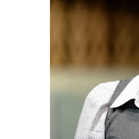
ПОБЕДИТЕЛЕЙ НЕ СУДЯТ?
КРЫМ.НЕПОКОРЕННЫЙ
ELIFBE
УКРАИНСКАЯ ПРОБЛЕМА КРЫМА