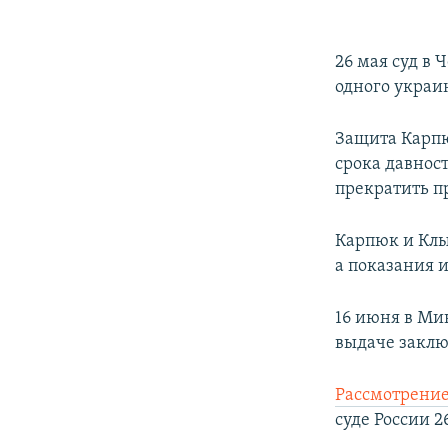
26 мая суд в
одного украи
Защита Карпю
срока давнос
прекратить п
Карпюк и Клы
а показания 
16 июня в Ми
выдаче заклю
Рассмотрение
суде России 2