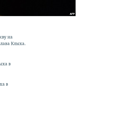
кву на
слава Клыха.
ыха в
ха в