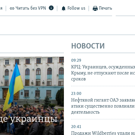
ся
Читать без VPN
Follow us
Печать
НОВОСТИ
09:29
КРЦ: Украинцев, осужденных
Крыму, не отпускают после и
сроков
23:00
Нефтяной гигант ОАЭ заявляе
атаки существенно повлияли 
деятельность
где украинцы
20:41
Продажи Wildberries упали н