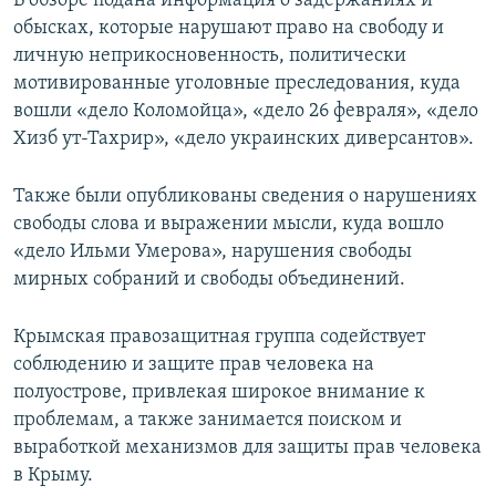
В обзоре подана информация о задержаниях и
ПРИСОЕДИНЯЙТЕСЬ!
ПОБЕДИТЕЛЕЙ НЕ СУДЯТ?
обысках, которые нарушают право на свободу и
личную неприкосновенность, политически
КРЫМ.НЕПОКОРЕННЫЙ
мотивированные уголовные преследования, куда
ELIFBE
вошли «дело Коломойца», «дело 26 февраля», «дело
Хизб ут-Тахрир», «дело украинских диверсантов».
УКРАИНСКАЯ ПРОБЛЕМА КРЫМА
Все сайты RFE/RL
Также были опубликованы сведения о нарушениях
свободы слова и выражении мысли, куда вошло
«дело Ильми Умерова», нарушения свободы
мирных собраний и свободы объединений.
Крымская правозащитная группа содействует
соблюдению и защите прав человека на
полуострове, привлекая широкое внимание к
проблемам, а также занимается поиском и
выработкой механизмов для защиты прав человека
в Крыму.