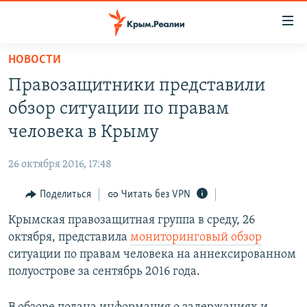
Доступность
ссылки
Вернуться
НОВОСТИ
к
НОВОСТИ
Правозащитники представили
основному
СПЕЦПРОЕКТЫ
содержанию
обзор ситуации по правам
ВОДА
Вернутся
ГРУЗ 200
человека в Крыму
к
ИСТОРИЯ
КАРТА ВОЕННЫХ ОБЪЕКТОВ КРЫМА
главной
26 октября 2016, 17:48
ЕЩЕ
11 ЛЕТ ОККУПАЦИИ КРЫМА. 11 ИСТОРИЙ СОПРОТИВЛЕНИЯ
навигации
Вернутся
Поделиться
Читать без VPN
РАДІО СВОБОДА
ИНТЕРАКТИВ
к
Крымская правозащитная группа в среду, 26
КАК ОБОЙТИ БЛОКИРОВКУ
ИНФОГРАФИКА
поиску
октября, представила
мониторинговый обзор
ТЕЛЕПРОЕКТ КРЫМ.РЕАЛИИ
ситуации по правам человека на аннексированном
Українською
полуострове за сентябрь 2016 года.
СОВЕТЫ ПРАВОЗАЩИТНИКОВ
Qırımtatar
ПРОПАВШИЕ БЕЗ ВЕСТИ