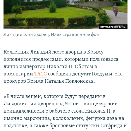
ПРИСОЕДИНЯЙТЕСЬ!
ПОБЕДИТЕЛЕЙ НЕ СУДЯТ?
КРЫМ.НЕПОКОРЕННЫЙ
ELIFBE
Ливадийский дворец. Иллюстрационное фото
УКРАИНСКАЯ ПРОБЛЕМА КРЫМА
Все сайты RFE/RL
Коллекция Ливадийского дворца в Крыму
пополнится предметами, которыми пользовался
лично император Николай II. Об этом в
коментарии
ТАСС
сообщила депутат Госдумы, экс-
прокурор Крыма Наталья Поклонская.
«В числе вещей, которые будут переданы в
Ливадийский дворец под Ялтой – канцелярские
принадлежности с рабочего стола Николая II, а
именно марочница, колокольчик, фигурка льва на
подставке, а также бронзовые статуэтки Готфрида и