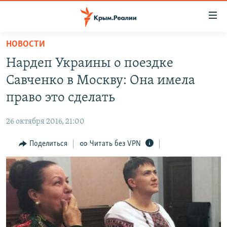
Доступность
ссылки
Вернуться
НОВОСТИ
к
НОВОСТИ
Нардеп Украины о поездке
основному
СПЕЦПРОЕКТЫ
содержанию
Савченко в Москву: Она имела
ВОДА
Вернутся
ГРУЗ 200
право это сделать
к
ИСТОРИЯ
КАРТА ВОЕННЫХ ОБЪЕКТОВ КРЫМА
главной
26 октября 2016, 21:00
ЕЩЕ
11 ЛЕТ ОККУПАЦИИ КРЫМА. 11 ИСТОРИЙ СОПРОТИВЛЕНИЯ
навигации
Вернутся
Поделиться
Читать без VPN
РАДІО СВОБОДА
ИНТЕРАКТИВ
к
КАК ОБОЙТИ БЛОКИРОВКУ
ИНФОГРАФИКА
поиску
ТЕЛЕПРОЕКТ КРЫМ.РЕАЛИИ
Українською
СОВЕТЫ ПРАВОЗАЩИТНИКОВ
Qırımtatar
ПРОПАВШИЕ БЕЗ ВЕСТИ