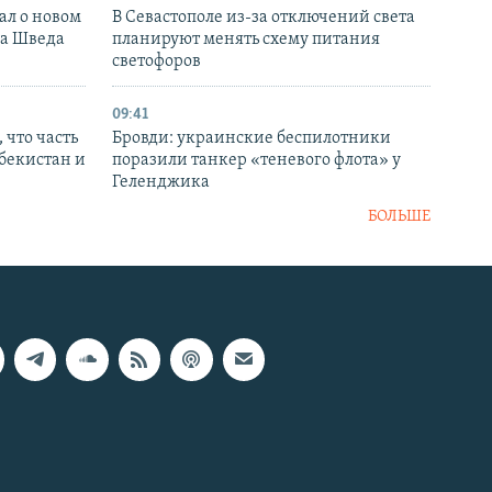
ал о новом
В Севастополе из-за отключений света
ка Шведа
планируют менять схему питания
светофоров
09:41
 что часть
Бровди: украинские беспилотники
збекистан и
поразили танкер «теневого флота» у
Геленджика
БОЛЬШЕ