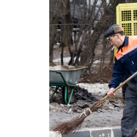
ПОБЕДИТЕЛЕЙ НЕ СУДЯТ?
КРЫМ.НЕПОКОРЕННЫЙ
ELIFBE
УКРАИНСКАЯ ПРОБЛЕМА КРЫМА