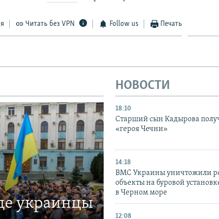
ся
Читать без VPN
Follow us
Печать
НОВОСТИ
18:10
Старший сын Кадырова полу
«героя Чечни»
14:18
ВМС Украины уничтожили р
объекты на буровой установ
в Черном море
где украинцы
12:08