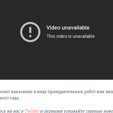
озит наказание в виде принудительных работ или ли
ного года.
сь на наc в
Twitter
и первыми узнавайте главные ново