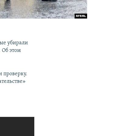
рые убирали
. Об этом
 проверку.
ательстве»