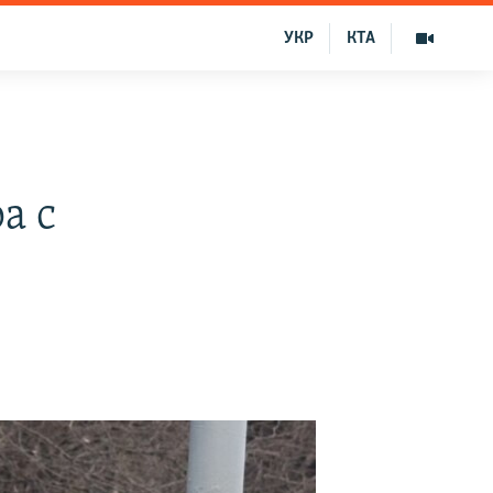
УКР
КТА
а с