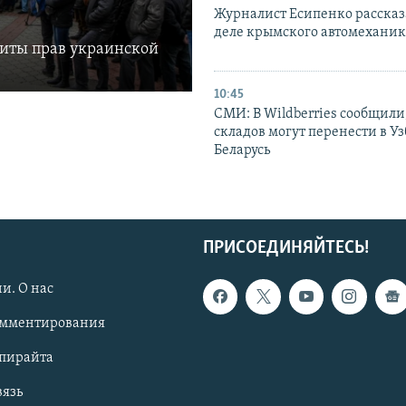
Журналист Есипенко рассказ
деле крымского автомехани
щиты прав украинской
10:45
СМИ: В Wildberries сообщили,
складов могут перенести в У
Беларусь
ПРИСОЕДИНЯЙТЕСЬ!
и. О нас
омментирования
опирайта
вязь