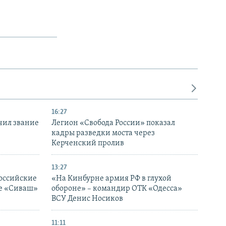
16:27
чил звание
Легион «Свобода России» показал
кадры разведки моста через
Керченский пролив
13:27
оссийские
«На Кинбурне армия РФ в глухой
ке «Сиваш»
обороне» – командир ОТК «Одесса»
ВСУ Денис Носиков
11:11