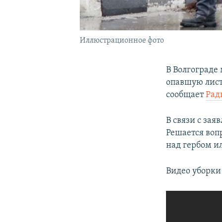
Иллюстрационное фото
В Волгограде
опавшую листв
сообщает
Рад
В связи с за
Решается вопр
над гербом и
Видео уборки