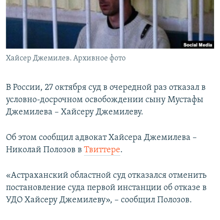
ПРИСОЕДИНЯЙТЕСЬ!
ПОБЕДИТЕЛЕЙ НЕ СУДЯТ?
КРЫМ.НЕПОКОРЕННЫЙ
ELIFBE
Хайсер Джемилев. Архивное фото
УКРАИНСКАЯ ПРОБЛЕМА КРЫМА
Все сайты RFE/RL
В России, 27 октября суд в очередной раз отказал в
условно-досрочном освобождении сыну Мустафы
Джемилева – Хайсеру Джемилеву.
Об этом сообщил адвокат Хайсера Джемилева –
Николай Полозов в
Твиттере
.
«Астраханский областной суд отказался отменить
постановление суда первой инстанции об отказе в
УДО Хайсеру Джемилеву», – сообщил Полозов.