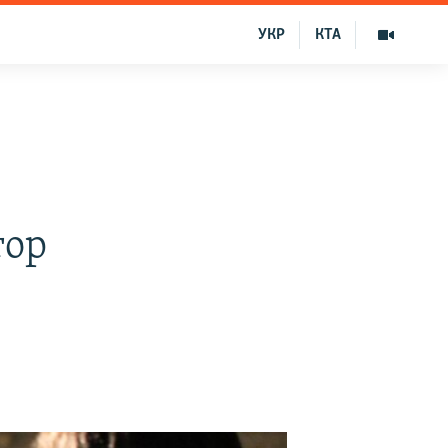
УКР
КТА
тор