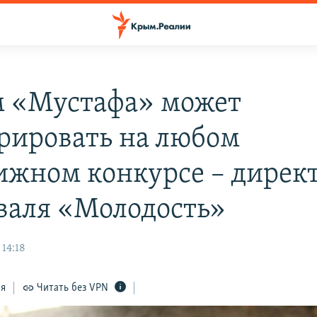
 «Мустафа» может
рировать на любом
ижном конкурсе – дирек
валя «Молодость»
 14:18
ся
Читать без VPN