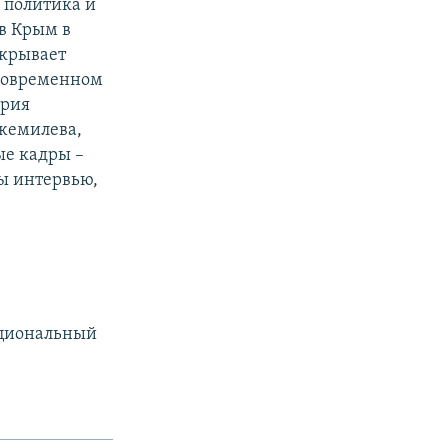
 политика и
 в Крым в
скрывает
 современном
ория
жемилева,
ые кадры –
ы интервью,
ациональный