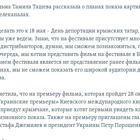
ьма Тамила Ташева рассказала о планах показа карти
елеканалах.
елать это к 18 мая – День депортации крымских татар
ы уже ведем. Знаю, что на фестивале присутствует мн
дистрибьюторов, думаю, мы сможем познакомиться, п
очередь, мы хотим представить фильм на фестивале в Б
овием фестиваля является не представление ранее филь
нах, мы не сможем показать его широкой аудитории д
ва.
етила, что на премьеру фильма, которая пройдет 28 о
Украинские премьеры» Киевского международного ки
 приедут крымчане, которые хотят первыми увидеть к
изионного показа. Также на премьеру приглашены гл
стафа Джемилев и президент Украины Петр Порошенк