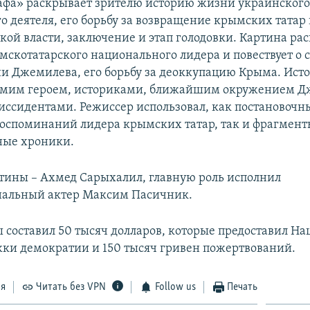
фа» раскрывает зрителю историю жизни украинского
о деятеля, его борьбу за возвращение крымских татар
ской власти, заключение и этап голодовки. Картина ра
мскотатарского национального лидера и повествует о
и Джемилева, его борьбу за деоккупацию Крыма. Ист
самим героем, историками, ближайшим окружением Д
иссидентами. Режиссер использовал, как постановочн
оспоминаний лидера крымских татар, так и фрагмент
ные хроники.
тины – Ахмед Сарыхалил, главную роль исполнил
нальный актер Максим Пасичник.
 составил 50 тысяч долларов, которые предоставил Н
ки демократии и 150 тысяч гривен пожертвований.
ся
Читать без VPN
Follow us
Печать