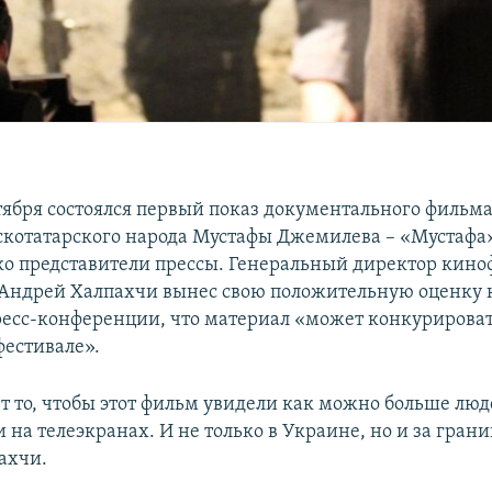
ктября состоялся первый показ документального фильм
котатарского народа Мустафы Джемилева – «Мустафа»
ко представители прессы. Генеральный директор кино
Андрей Халпахчи вынес свою положительную оценку 
ресс-конференции, что материал «может конкурирова
естивале».
т то, чтобы этот фильм увидели как можно больше лю
 на телеэкранах. И не только в Украине, но и за грани
ахчи.