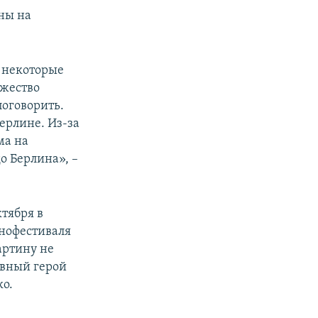
ны на
, некоторые
ожество
оговорить.
ерлине. Из-за
ма на
о Берлина», –
ктября в
нофестиваля
артину не
авный герой
о.