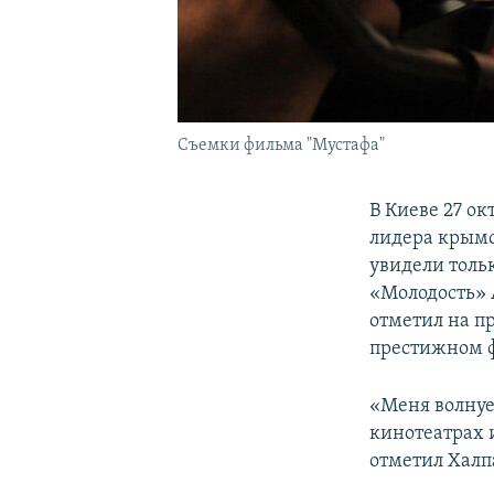
Съемки фильма "Мустафа"
В Киеве 27 о
лидера крымс
увидели толь
«Молодость» 
отметил на п
престижном ф
«Меня волнуе
кинотеатрах и
отметил Халп