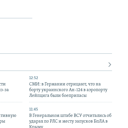
12:52
сти
СМИ: в Германии отрицают, что на
з-за
борту украинского Ан-124 в аэропорту
Лейпцига были боеприпасы
11:45
ктивную
В Генеральном штабе ВСУ отчитались об
уры
ударах по РЛС и месту запусков БпЛА в
в
Крыму