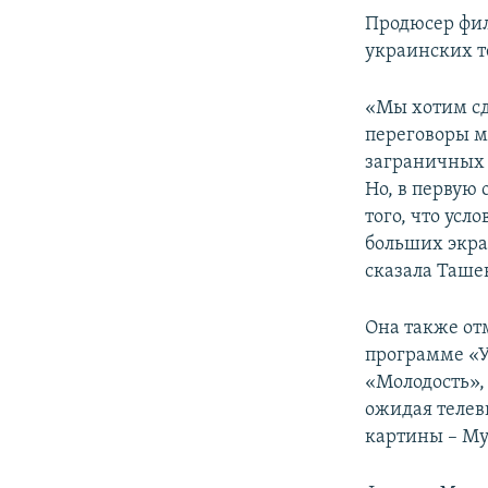
Продюсер фил
украинских т
«Мы хотим сд
переговоры м
заграничных 
Но, в первую 
того, что усл
больших экра
сказала Таше
Она также отм
программе «
«Молодость»,
ожидая телев
картины – Му