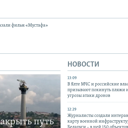
азали фильм «Мустафа»
НОВОСТИ
13:09
В Ялте МЧС и российские вла
призывают покинуть пляжи и
угрозы атаки дронов
12:29
Журналисты создали интера
закрыть путь
карту военной инфраструкт
Беларуси – в ней 150 объекто