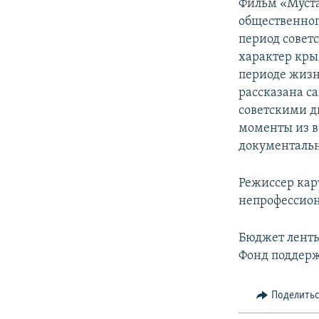
Фильм «Муста
общественног
период совет
характер кры
периоде жизн
рассказана 
советскими д
моменты из в
документаль
Режиссер кар
непрофессио
Бюджет ленты
Фонд поддерж
Поделить