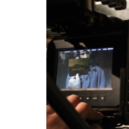
ПОБЕДИТЕЛЕЙ НЕ СУДЯТ?
КРЫМ.НЕПОКОРЕННЫЙ
ELIFBE
УКРАИНСКАЯ ПРОБЛЕМА КРЫМА