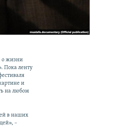
а о жизни
. Пока ленту
фестиваля
картине и
ть на любом
дей в наших
цей», –