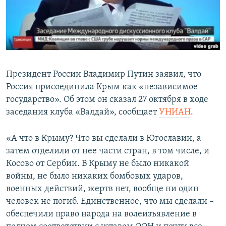
ПРИСОЕДИНЯЙТЕСЬ!
ПОБЕДИТЕЛЕЙ НЕ СУДЯТ?
КРЫМ.НЕПОКОРЕННЫЙ
ELIFBE
УКРАИНСКАЯ ПРОБЛЕМА КРЫМА
Президент России Владимир Путин заявил, что
Все сайты RFE/RL
Россия присоединила Крым как «независимое
государство». Об этом он сказал 27 октября в ходе
заседания клуба «Валдай», сообщает
УНИАН
.
«А что в Крыму? Что вы сделали в Югославии, а
затем отделили от нее части стран, в том числе, и
Косово от Сербии. В Крыму не было никакой
войны, не было никаких бомбовых ударов,
военных действий, жертв нет, вообще ни один
человек не погиб. Единственное, что мы сделали –
обеспечили право народа на волеизъявление в