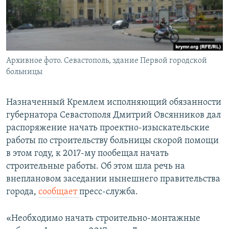
ПРИСОЕДИНЯЙТЕСЬ!
ПОБЕДИТЕЛЕЙ НЕ СУДЯТ?
КРЫМ.НЕПОКОРЕННЫЙ
ELIFBE
Архивное фото. Севастополь, здание Первой городской
УКРАИНСКАЯ ПРОБЛЕМА КРЫМА
больницы
Все сайты RFE/RL
Назначенный Кремлем исполняющий обязанности
губернатора Севастополя Дмитрий Овсянников дал
распоряжение начать проектно-изыскательские
работы по строительству больницы скорой помощи
в этом году, к 2017-му пообещал начать
строительные работы. Об этом шла речь на
внеплановом заседании нынешнего правительства
города,
сообщает
пресс-служба.
«Необходимо начать строительно-монтажные