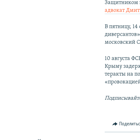
Защитником 
адвокат Дми
В пятницу, 1
диверсантов»
московский С
10 августа ФС
Крыму задерж
теракты на п
«провокацией
Подписывайте
Поделить