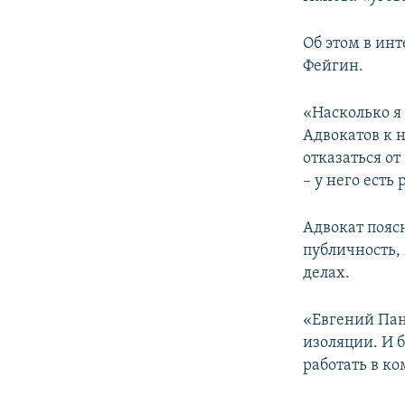
ПОБЕДИТЕЛЕЙ НЕ СУДЯТ?
КРЫМ.НЕПОКОРЕННЫЙ
Об этом в ин
Фейгин.
ELIFBE
УКРАИНСКАЯ ПРОБЛЕМА КРЫМА
«Насколько я
Адвокатов к н
отказаться о
– у него есть
Адвокат поясн
публичность,
делах.
«Евгений Пан
изоляции. И 
работать в к