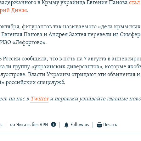
задержанного в Крыму украинца Евгения Панова
стал
трий Динзе
.
4 октября, фигурантов так называемого «дела крымских
 Евгения Панова и Андрея Захтея перевели из Симфер
ИЗО «Лефортово».
Б России сообщила, что в ночь на 7 августа в аннексир
али группу «украинских диверсантов», которые якоб
олуострове. Власти Украины отрицают эти обвинения и
» российских спецслужб.
сь на наc в
Twitter
и первыми узнавайте главные ново
ся
Читать без VPN
Follow us
Печать