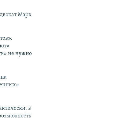
адвокат Марк
тов».
ают»
ть» не нужно
жна
ченных»
актически, в
 возможность