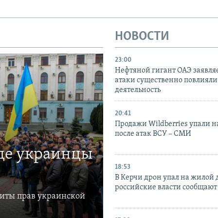
НОВОСТИ
23:00
Нефтяной гигант ОАЭ заявляе
атаки существенно повлияли 
деятельность
20:41
Продажи Wildberries упали н
после атак ВСУ – СМИ
где украинцы
18:53
В Керчи дрон упал на жилой 
российские власти сообщают
щиты прав украинской