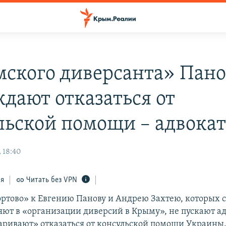
ского диверсанта» Пано
дают отказаться от
льской помощи – адвока
 18:40
ся
Читать без VPN
ртово» к Евгению Панову и Андрею Захтею, которых 
яют в «организации диверсий в Крыму», не пускают ад
аривают» отказаться от консульской помощи Украины