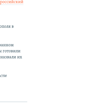
 российский
ополя в
ованном
ы готовили
 назвали их
сти