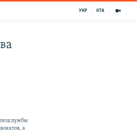
УКР
КТА
ва
т
спецслужбы
вокатов, а
.