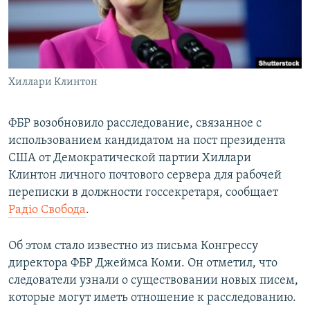
ПРИСОЕДИНЯЙТЕСЬ!
ПОБЕДИТЕЛЕЙ НЕ СУДЯТ?
КРЫМ.НЕПОКОРЕННЫЙ
ELIFBE
Хиллари Клинтон
УКРАИНСКАЯ ПРОБЛЕМА КРЫМА
Все сайты RFE/RL
ФБР возобновило расследование, связанное с
использованием кандидатом на пост президента
США от Демократической партии Хиллари
Клинтон личного почтового сервера для рабочей
переписки в должности госсекретаря, сообщает
Радіо Свобода
.
Об этом стало известно из письма Конгрессу
директора ФБР Джеймса Коми. Он отметил, что
следователи узнали о существовании новых писем,
которые могут иметь отношение к расследованию.