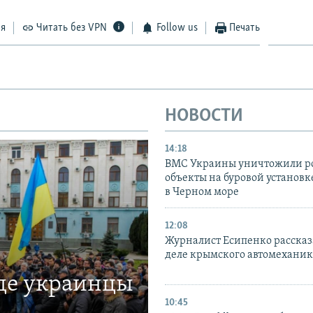
ся
Читать без VPN
Follow us
Печать
НОВОСТИ
14:18
ВМС Украины уничтожили р
объекты на буровой установ
в Черном море
12:08
Журналист Есипенко рассказ
деле крымского автомехани
где украинцы
10:45