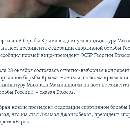
ортивной борьбы Крыма выдвинула кандидатуру Мих
а пост президента федерации спортивной борьбы Рос
сообщил первый вице-президент ФСБР Георгий Брюсо
ле 28 октября состоялась отчетно-выборная конферен
ортивной борьбы Крыма. Члены исполкома крымской
андидатуру Михаила Мамиашвили на пост президента
рьбы России», – сказал Брюсов.
бран новый президент федерации спортивной борьбы
азал, что им стал Джамал Джангобеков, президент спо
рств «Барс».