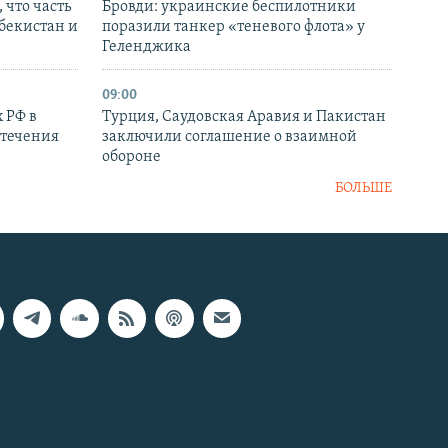
 что часть
Бровди: украинские беспилотники
збекистан и
поразили танкер «теневого флота» у
Геленджика
09:00
 РФ в
Турция, Саудовская Аравия и Пакистан
стечения
заключили соглашение о взаимной
обороне
БОЛЬШЕ