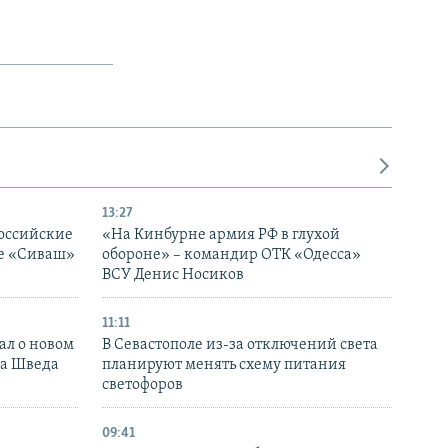
13:27
оссийские
«На Кинбурне армия РФ в глухой
ке «Сиваш»
обороне» – командир ОТК «Одесса»
ВСУ Денис Носиков
11:11
ал о новом
В Севастополе из-за отключений света
ка Шведа
планируют менять схему питания
светофоров
09:41