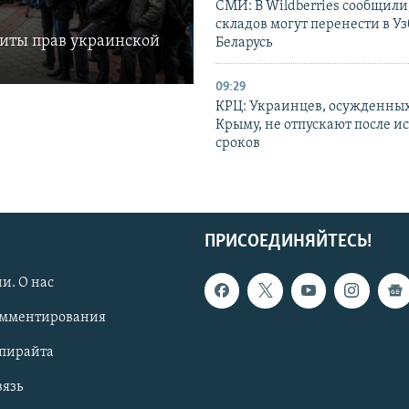
СМИ: В Wildberries сообщили,
складов могут перенести в У
щиты прав украинской
Беларусь
09:29
КРЦ: Украинцев, осужденных
Крыму, не отпускают после и
сроков
ПРИСОЕДИНЯЙТЕСЬ!
и. О нас
омментирования
опирайта
вязь