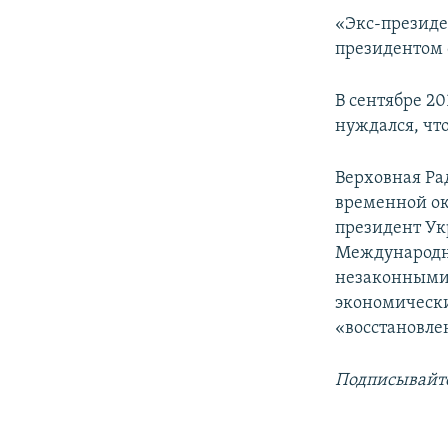
«Экс-президе
президентом 
В сентябре 2
нуждался, чт
Верховная Ра
временной ок
президент Ук
Международн
незаконными 
экономически
«восстановле
Подписывайте