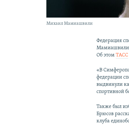
Михаил Мамиашвили
Федерация сп
Мамиашвили н
Об этом
ТАСС
«В Симферопо
федерации сп
выдвинули к
спортивной бо
Также был из
Брюсов расск
клуба единобо