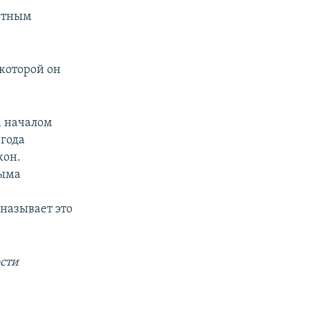
четным
в которой он
а началом
 года
кон.
рыма
называет это
сти