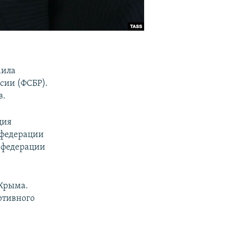
аила
сии (ФСБР).
в.
ция
 федерации
 федерации
 Крыма.
ртивного