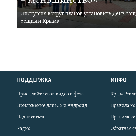
– меньшинство»
Дискуссия вокруг планов установить День за
общины Крыма
ПОДДЕРЖКА
ИНФО
Українською
Присылайте свои видео и фото
Крым.Реали
Qırımtatar
Приложение для iOS и Андроид
Правила к
Подписаться
Правила к
ПРИСОЕДИНЯЙТЕСЬ!
Радио
Обратная с