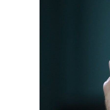
ПОБЕДИТЕЛЕЙ НЕ СУДЯТ?
КРЫМ.НЕПОКОРЕННЫЙ
ELIFBE
УКРАИНСКАЯ ПРОБЛЕМА КРЫМА