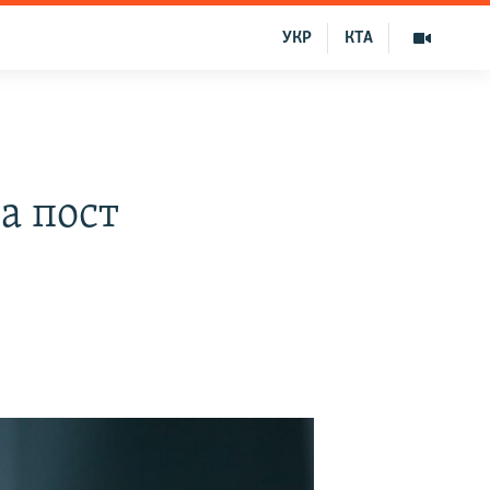
УКР
КТА
а пост