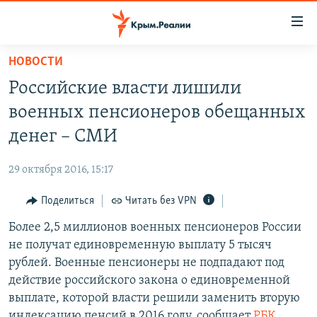
Доступность
ссылки
Вернуться
НОВОСТИ
к
НОВОСТИ
Российские власти лишили
основному
СПЕЦПРОЕКТЫ
содержанию
военных пенсионеров обещанных
ВОДА
Вернутся
ГРУЗ 200
денег – СМИ
к
ИСТОРИЯ
КАРТА ВОЕННЫХ ОБЪЕКТОВ КРЫМА
главной
29 октября 2016, 15:17
ЕЩЕ
11 ЛЕТ ОККУПАЦИИ КРЫМА. 11 ИСТОРИЙ СОПРОТИВЛЕНИЯ
навигации
Вернутся
Поделиться
Читать без VPN
РАДІО СВОБОДА
ИНТЕРАКТИВ
к
Более 2,5 миллионов военных пенсионеров России
КАК ОБОЙТИ БЛОКИРОВКУ
ИНФОГРАФИКА
поиску
не получат единовременную выплату 5 тысяч
ТЕЛЕПРОЕКТ КРЫМ.РЕАЛИИ
рублей. Военные пенсионеры не подпадают под
Українською
действие российского закона о единовременной
СОВЕТЫ ПРАВОЗАЩИТНИКОВ
Qırımtatar
выплате, которой власти решили заменить вторую
ПРОПАВШИЕ БЕЗ ВЕСТИ
индексацию пенсий в 2016 году, сообщает
РБК
.