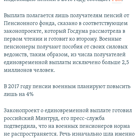
ПРИСОЕДИНЯЙТЕСЬ!
ПОБЕДИТЕЛЕЙ НЕ СУДЯТ?
Выплата полагается лишь получателям пенсий от
КРЫМ.НЕПОКОРЕННЫЙ
Пенсионного фонда, сказано в соответствующем
ELIFBE
законопроекте, который Госдума рассмотрела в
первом чтении и готовит ко второму. Военные
УКРАИНСКАЯ ПРОБЛЕМА КРЫМА
пенсионеры получают пособия от своих силовых
Все сайты RFE/RL
ведомств, таким образом, из числа получателей
единовременной выплаты исключено больше 2,5
миллионов человек.
В 2017 году пенсии военным планируют повысить
лишь на 4%
Законопроект о единовременной выплате готовил
российский Минтруд, его пресс-служба
подтвердила, что на военных пенсионеров норма
не распространяется. Речь изначально шла именно