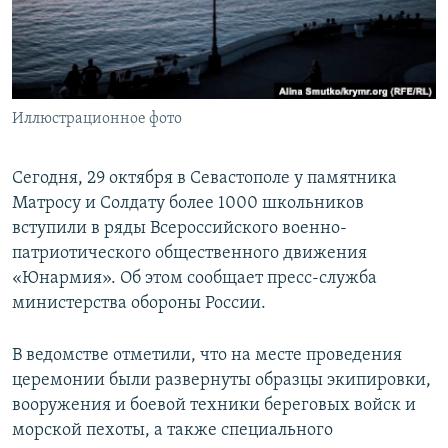
ПРИСОЕДИНЯЙТЕСЬ!
ПОБЕДИТЕЛЕЙ НЕ СУДЯТ?
КРЫМ.НЕПОКОРЕННЫЙ
ELIFBE
Иллюстрационное фото
УКРАИНСКАЯ ПРОБЛЕМА КРЫМА
Все сайты RFE/RL
Сегодня, 29 октября в Севастополе у памятника
Матросу и Солдату более 1000 школьников
вступили в ряды Всероссийского военно-
патриотического общественного движения
«Юнармия». Об этом сообщает пресс-служба
министерства обороны России.
В ведомстве отметили, что на месте проведения
церемонии были развернуты образцы экипировки,
вооружения и боевой техники береговых войск и
морской пехоты, а также специального