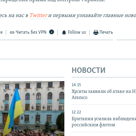
сь на наc в
Twitter
и первыми узнавайте главные ново
ся
Читать без VPN
Follow us
Печать
НОВОСТИ
14:15
Хуситы заявили об атаке на 
Aramco
12:22
Британия усилила наблюдени
российским флотом