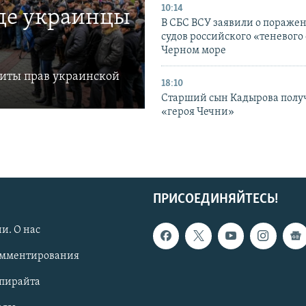
10:14
где украинцы
В СБС ВСУ заявили о пораже
судов российского «теневого 
Черном море
щиты прав украинской
18:10
Старший сын Кадырова полу
«героя Чечни»
ПРИСОЕДИНЯЙТЕСЬ!
и. О нас
омментирования
опирайта