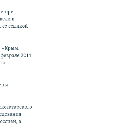
ии при
вели в
 со ссылкой
: «Крым.
феврале 2014
го
лены
скотатарского
ледования
оссией, а