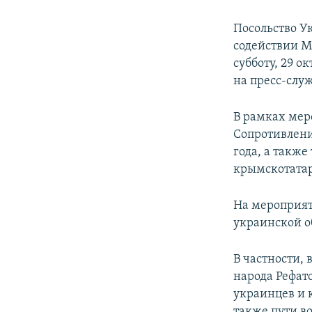
Посольство У
содействии М
субботу, 29 о
на пресс-служ
В рамках мер
Сопротивлени
года, а такж
крымскотатар
На мероприят
украинской 
В частности,
народа Рефат
украинцев и 
также пути в