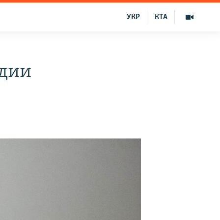
УКР
КТА
ндии