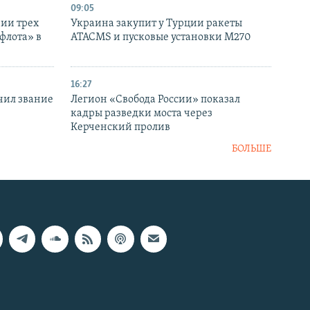
09:05
нии трех
Украина закупит у Турции ракеты
флота» в
ATACMS и пусковые установки M270
16:27
чил звание
Легион «Свобода России» показал
кадры разведки моста через
Керченский пролив
БОЛЬШЕ