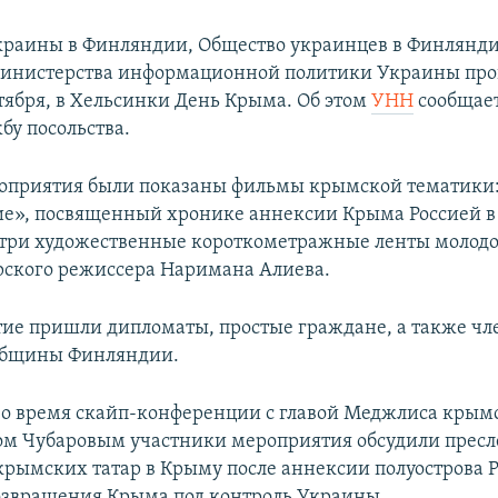
краины в Финляндии, Общество украинцев в Финлянд
инистерства информационной политики Украины про
ктября, в Хельсинки День Крыма. Об этом
УНН
сообщает
бу посольства.
оприятия были показаны фильмы крымской тематики
е», посвященный хронике аннексии Крыма Россией в 
е три художественные короткометражные ленты молодо
ского режиссера Наримана Алиева.
ие пришли дипломаты, простые граждане, а также ч
общины Финляндии.
 во время скайп-конференции с главой Меджлиса крым
ом Чубаровым участники мероприятия обсудили прес
крымских татар в Крыму после аннексии полуострова Р
озвращения Крыма под контроль Украины.