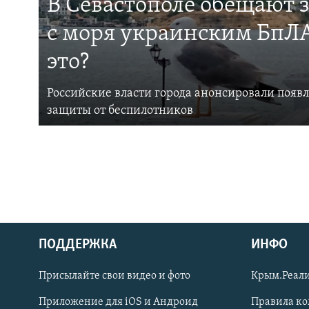
В Севастополе обещают 
с моря украинским БпЛА
это?
Российские власти города анонсировали появ
защиты от беспилотников
ПОДДЕРЖКА
ИНФО
Українською
Присылайте свои видео и фото
Крым.Реали
Qırımtatar
Приложение для iOS и Андроид
Правила к