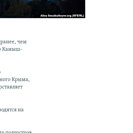
 ранее, чем
ор Камыш-
о
ного Крыма,
оставляет
одятся на
на полуостров