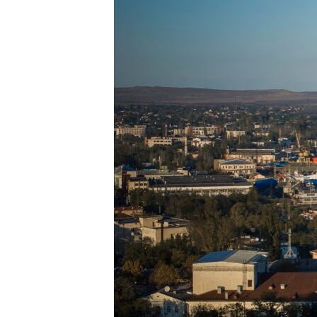
ПОБЕДИТЕЛЕЙ НЕ СУДЯТ?
КРЫМ.НЕПОКОРЕННЫЙ
ELIFBE
УКРАИНСКАЯ ПРОБЛЕМА КРЫМА