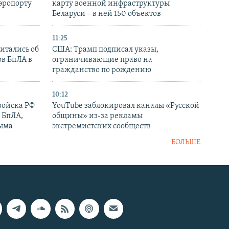
аэропорту
карту военной инфраструктуры
Беларуси – в ней 150 объектов
11:25
итались об
США: Трамп подписал указы,
ов БпЛА в
ограничивающие право на
гражданство по рождению
10:12
войска РФ
YouTube заблокировал каналы «Русской
 БпЛА,
общины» из-за рекламы
рыма
экстремистских сообществ
БОЛЬШЕ