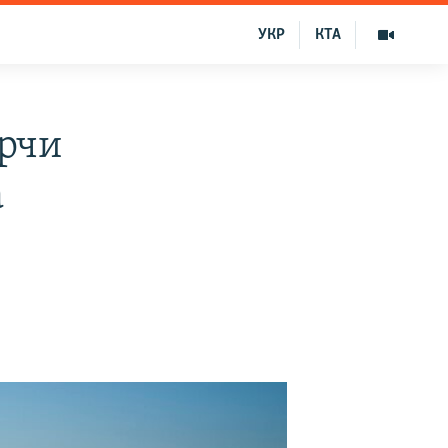
УКР
КТА
рчи
а