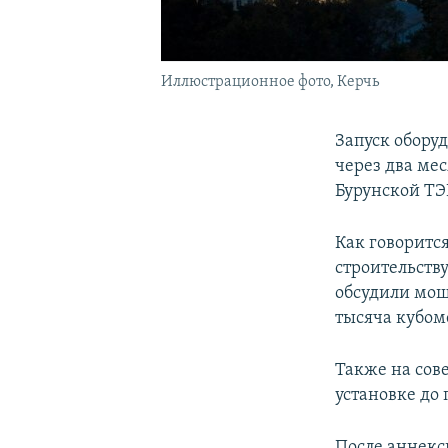
Иллюстрационное фото, Керчь
Запуск обору
через два ме
Бурунской ТЭ
Как говорится
строительств
обсудили мощ
тысяча кубоме
Также на сов
установке до 
После аннекс