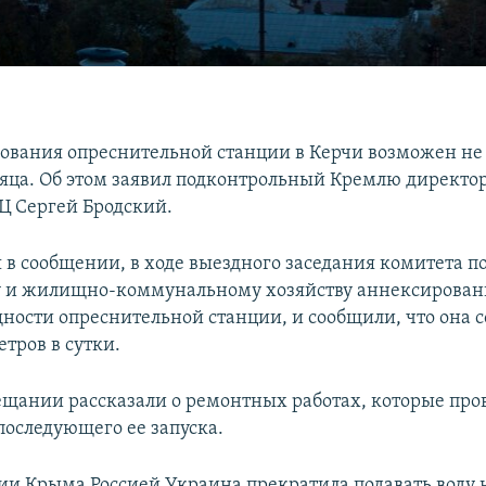
дования опреснительной станции в Керчи возможен не
сяца. Об этом заявил подконтрольный Кремлю директ
Ц Сергей Бродский.
 в сообщении, в ходе выездного заседания комитета п
у и жилищно-коммунальному хозяйству аннексирован
ности опреснительной станции, и сообщили, что она с
тров в сутки.
ещании рассказали о ремонтных работах, которые пров
последующего ее запуска.
ии Крыма Россией Украина прекратила подавать воду 