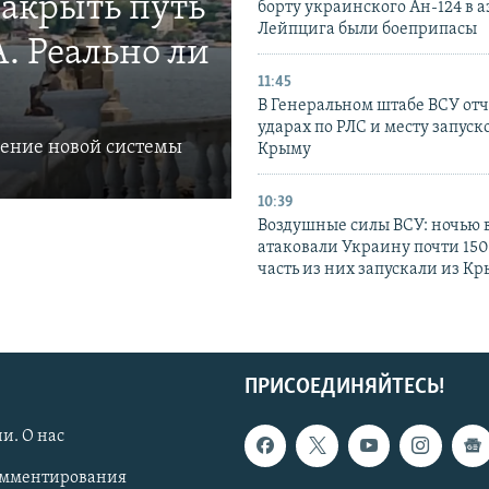
закрыть путь
борту украинского Ан-124 в 
Лейпцига были боеприпасы
. Реально ли
11:45
В Генеральном штабе ВСУ отч
ударах по РЛС и месту запуск
ление новой системы
Крыму
10:39
Воздушные силы ВСУ: ночью 
атаковали Украину почти 150
часть из них запускали из К
ПРИСОЕДИНЯЙТЕСЬ!
и. О нас
омментирования