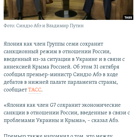
ПРИСОЕДИНЯЙТЕСЬ!
ПОБЕДИТЕЛЕЙ НЕ СУДЯТ?
КРЫМ.НЕПОКОРЕННЫЙ
Фото: Синдзо Абэ и Владимир Путин
ELIFBE
УКРАИНСКАЯ ПРОБЛЕМА КРЫМА
Япония как член Группы семи сохранит
Все сайты RFE/RL
санкционный режим в отношении России,
введенный из-за ситуации в Украине и в связи с
аннексией Крыма Россией. Об этом 31 октября
сообщил премьер-министр Синдзо Абэ в ходе
дебатов в нижней палате парламента страны,
сообщает
ТАСС
.
«Япония как член G7 сохранит экономические
санкции в отношении России, введенные в связи с
проблемами Украины и Крыма», – сказал Абэ.
Премьер также напомнил о том, что между