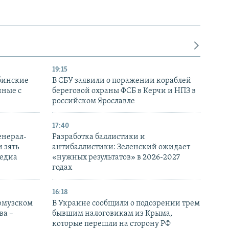
19:15
бинские
В СБУ заявили о поражении кораблей
нные с
береговой охраны ФСБ в Керчи и НПЗ в
российском Ярославле
17:40
енерал-
Разработка баллистики и
 зять
антибаллистики: Зеленский ожидает
медиа
«нужных результатов» в 2026-2027
годах
16:18
Ормузском
В Украине сообщили о подозрении трем
ва –
бывшим налоговикам из Крыма,
которые перешли на сторону РФ