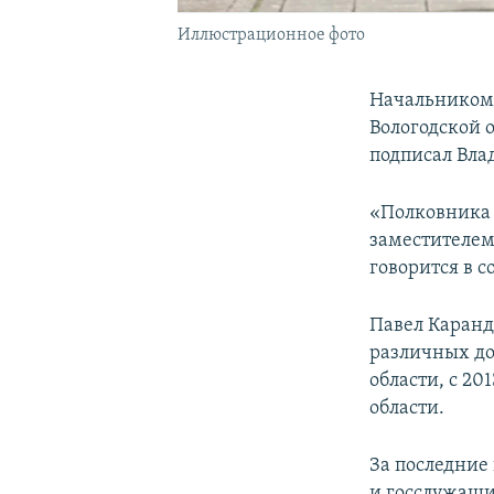
Иллюстрационное фото
Начальником 
Вологодской 
подписал Вла
«Полковника 
заместителем
говорится в 
Павел Каранда
различных до
области, с 2
области.
За последние
и госслужащи