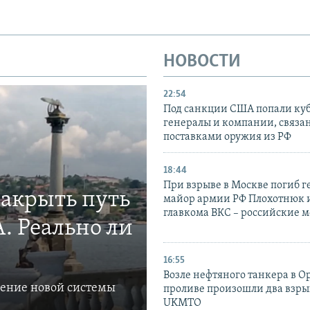
НОВОСТИ
22:54
Под санкции США попали ку
генералы и компании, связа
поставками оружия из РФ
18:44
При взрыве в Москве погиб г
закрыть путь
майор армии РФ Плохотнюк и
главкома ВКС – российские 
. Реально ли
16:55
Возле нефтяного танкера в 
ление новой системы
проливе произошли два взры
UKMTO