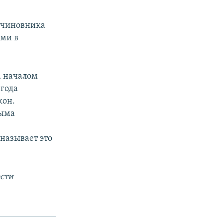
и чиновника
ми в
а началом
 года
кон.
рыма
называет это
сти