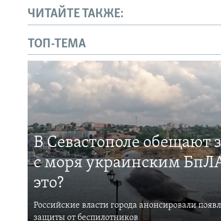
ЧИТАЙТЕ ТАКЖЕ:
ТОП-ТЕМА
В Севастополе обещают 
с моря украинским БпЛА
это?
Российские власти города анонсировали появ
защиты от беспилотников