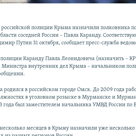
российской полиции Крыма назначили полковника п
области соседней России – Павла Каранду. Соответству
димир Путин 31 октября, сообщает пресс-служба ведом
полиции Каранду Павла Леонидовича (назначить – КР
 Министра внутренних дел Крыма – начальником пол
сообщении.
 родился в российском городе Омск. До 2009 года раб
лжностях в уголовном розыске в Мурманске и Мурма
013 года был заместителем начальника УМВД России по 
 несколько месяцев в Крыму назначили уже нескольк
х из разных регионов России.