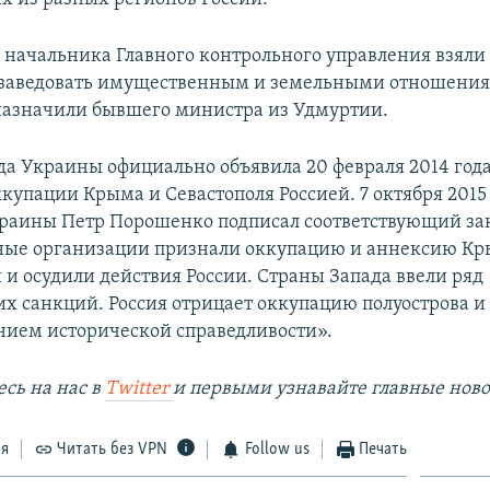
 начальника Главного контрольного управления взял
 заведовать имущественным и земельными отношения
назначили бывшего министра из Удмуртии.
да Украины официально объявила 20 февраля 2014 год
купации Крыма и Севастополя Россией. 7 октября 2015
раины Петр Порошенко подписал соответствующий за
ые организации признали оккупацию и аннексию К
и осудили действия России. Страны Запада ввели ряд
х санкций. Россия отрицает оккупацию полуострова и 
нием исторической справедливости».
сь на наc в
Twitter
и первыми узнавайте главные ново
ся
Читать без VPN
Follow us
Печать