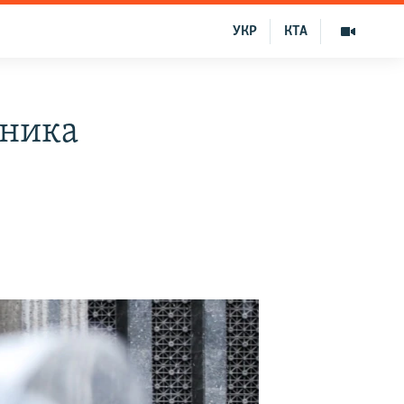
УКР
КТА
ьника