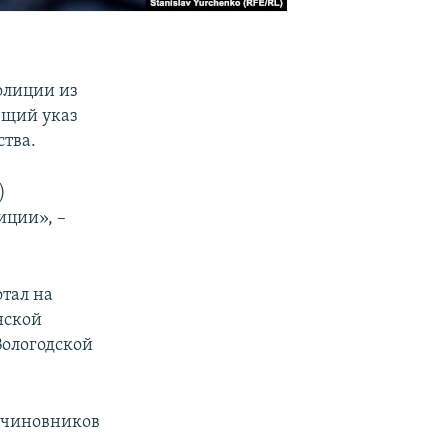
олиции из
ющий указ
ства.
)
иции», –
отал на
нской
Вологодской
о чиновников