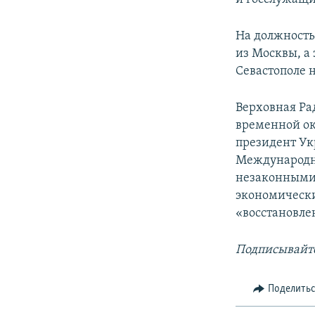
На должность
из Москвы, а
Севастополе 
Верховная Ра
временной ок
президент Ук
Международн
незаконными 
экономически
«восстановле
Подписывайте
Поделить