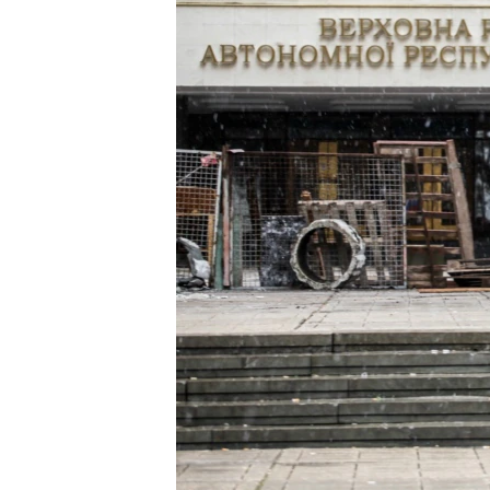
ПОБЕДИТЕЛЕЙ НЕ СУДЯТ?
КРЫМ.НЕПОКОРЕННЫЙ
ELIFBE
УКРАИНСКАЯ ПРОБЛЕМА КРЫМА