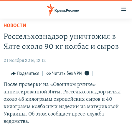
Доступность
ссылки
Вернуться
НОВОСТИ
к
НОВОСТИ
Россельхознадзор уничтожил в
основному
СПЕЦПРОЕКТЫ
содержанию
Ялте около 90 кг колбас и сыров
ВОДА
Вернутся
ГРУЗ 200
к
01 ноября 2016, 12:12
ИСТОРИЯ
КАРТА ВОЕННЫХ ОБЪЕКТОВ КРЫМА
главной
ЕЩЕ
Поделиться
Читать без VPN
11 ЛЕТ ОККУПАЦИИ КРЫМА. 11 ИСТОРИЙ СОПРОТИВЛЕНИЯ
навигации
Вернутся
РАДІО СВОБОДА
После проверки на «Овощном рынке»
ИНТЕРАКТИВ
к
аннексированной Ялты, Россельхознадзор изъял
КАК ОБОЙТИ БЛОКИРОВКУ
ИНФОГРАФИКА
поиску
около 48 килограмм европейских сыров и 40
ТЕЛЕПРОЕКТ КРЫМ.РЕАЛИИ
килограмм колбасных изделий из материковой
Українською
Украины. Об этом сообщает пресс-служба
СОВЕТЫ ПРАВОЗАЩИТНИКОВ
Qırımtatar
ведомства.
ПРОПАВШИЕ БЕЗ ВЕСТИ