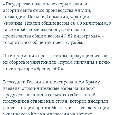
«Государственные инспекторы выявили в
ПРИСОЕДИНЯЙТЕСЬ!
ПОБЕДИТЕЛЕЙ НЕ СУДЯТ?
ассортименте сыры производства Англии,
КРЫМ.НЕПОКОРЕННЫЙ
Голландии, Польши, Германии, Франции,
Украины, Италии общим весом 48,08 килограмм, а
ELIFBE
также колбасные изделия украинского
УКРАИНСКАЯ ПРОБЛЕМА КРЫМА
производства общим весом 40,82 килограмм», –
Все сайты RFE/RL
говорится в сообщении пресс-службы.
По информации пресс-службы, продукцию изъяли
из оборота и уничтожили «путем сжигания в печи-
инсинераторе «Бренер 500».
В соседней России и аннексированном Крыму
введены ограничительные меры на импорт
продуктов питания и сельскохозяйственной
продукции в отношении стран, которые внедрили
ранее санкции против Москвы из-за ее оккупации
украинского Крыма и агрессии на востоке