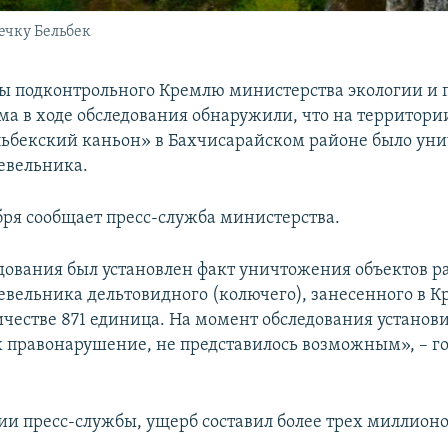
ечку Бельбек
ы подконтрольного Кремлю министерства экологии и
ма в ходе обследования обнаружили, что на территор
ьбекский каньон» в Бахчисарайском районе было уни
евельника.
ября сообщает пресс-служба министерства.
едования был установлен факт уничтожения объектов р
вельника дельтовидного (колючего), занесенного в К
ичестве 871 единица. На момент обследования установи
правонарушение, не представилось возможным», – го
и пресс-службы, ущерб составил более трех миллионо