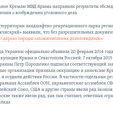
ьное Кремлю МВД Крыма направили результаты обслед
ения о возбуждении уголовного дела.
 территории ландшафтно-рекреационного парка реги
хчисарай» выявили, что без разрешительных докуме
21 дерево породы «можжевельник дельтовидный»
.
да Украины официально объявила 20 февраля 2014 год
купации Крыма и Севастополя Россией. 7 октября 2015
раины Петр Порошенко подписал соответствующий за
ые организации признали оккупацию и аннексию К
и осудили действия России. В частности отдельные р
ральная Ассамблея ООН, парламентские ассамблеи ОБ
пейский Союз, США и другие страны ввели ряд эконо
оскве также ввели ряд, как там считают, ответных ог
апада.