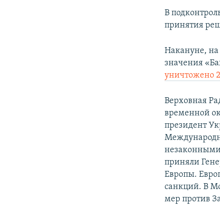
В подконтрол
принятия реш
Накануне, на
значения «Ба
уничтожено 
Верховная Ра
временной ок
президент Ук
Международн
незаконными 
приняли Гене
Европы. Евро
санкций. В М
мер против З