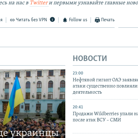
сь на наc в
Twitter
и первыми узнавайте главные ново
ся
Читать без VPN
Follow us
Печать
НОВОСТИ
23:00
Нефтяной гигант ОАЭ заявляе
атаки существенно повлияли 
деятельность
20:41
Продажи Wildberries упали н
после атак ВСУ – СМИ
где украинцы