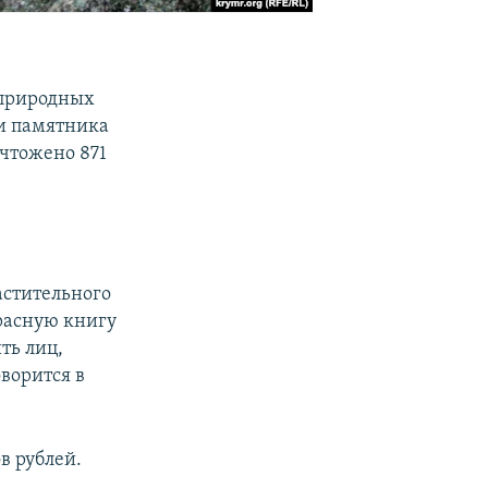
 природных
ии памятника
чтожено 871
астительного
расную книгу
ть лиц,
ворится в
в рублей.