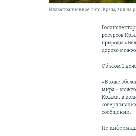
Иллюстрационное фото: Крым, вид на р
Госинспектор
ресурсов Кры
природы «Бел
дерево можж
Об этом 1 но
«В ходе обсл
мира – можже
Крыма, в кол
совершивших 
сообщении.
По информаци