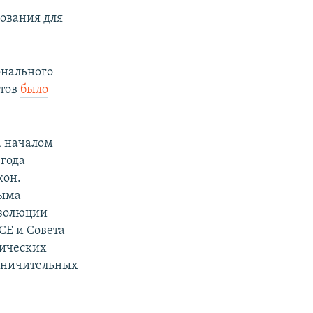
ования для
онального
нтов
было
а началом
 года
кон.
рыма
езолюции
СЕ и Совета
мических
раничительных