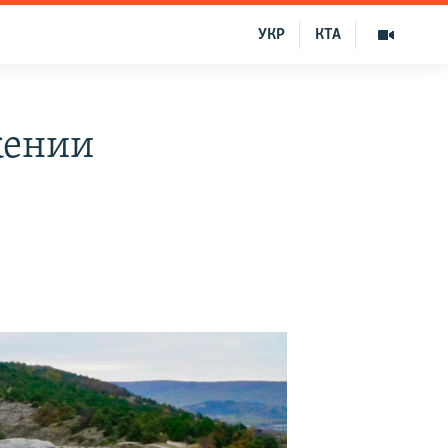
УКР
КТА
жении