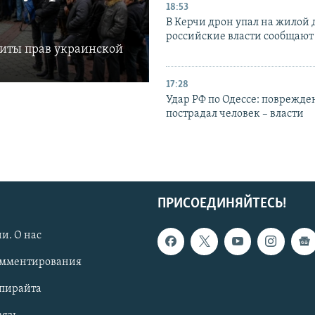
18:53
В Керчи дрон упал на жилой 
российские власти сообщают
щиты прав украинской
17:28
Удар РФ по Одессе: поврежде
пострадал человек – власти
ПРИСОЕДИНЯЙТЕСЬ!
и. О нас
омментирования
опирайта