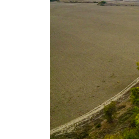
ПОБЕДИТЕЛЕЙ НЕ СУДЯТ?
КРЫМ.НЕПОКОРЕННЫЙ
ELIFBE
УКРАИНСКАЯ ПРОБЛЕМА КРЫМА