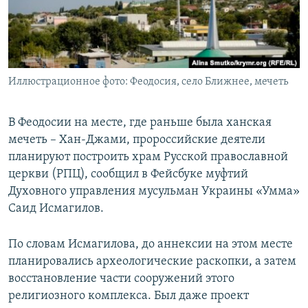
ПРИСОЕДИНЯЙТЕСЬ!
ПОБЕДИТЕЛЕЙ НЕ СУДЯТ?
КРЫМ.НЕПОКОРЕННЫЙ
ELIFBE
Иллюстрационное фото: Феодосия, село Ближнее, мечеть
УКРАИНСКАЯ ПРОБЛЕМА КРЫМА
Все сайты RFE/RL
В Феодосии на месте, где раньше была ханская
мечеть – Хан-Джами, пророссийские деятели
планируют построить храм Русской православной
церкви (РПЦ), сообщил в Фейсбуке муфтий
Духовного управления мусульман Украины «Умма»
Саид Исмагилов.
По словам Исмагилова, до аннексии на этом месте
планировались археологические раскопки, а затем
восстановление части сооружений этого
религиозного комплекса. Был даже проект