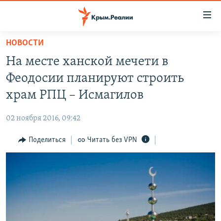
Доступность
ссылки
Вернуться
НОВОСТИ
к
НОВОСТИ
На месте ханской мечети в
основному
СПЕЦПРОЕКТЫ
содержанию
Феодосии планируют строить
ВОДА
Вернутся
ГРУЗ 200
храм РПЦ – Исмагилов
к
ИСТОРИЯ
КАРТА ВОЕННЫХ ОБЪЕКТОВ КРЫМА
главной
02 ноября 2016, 09:42
ЕЩЕ
11 ЛЕТ ОККУПАЦИИ КРЫМА. 11 ИСТОРИЙ СОПРОТИВЛЕНИЯ
навигации
Вернутся
Поделиться
Читать без VPN
РАДІО СВОБОДА
ИНТЕРАКТИВ
к
КАК ОБОЙТИ БЛОКИРОВКУ
ИНФОГРАФИКА
поиску
ТЕЛЕПРОЕКТ КРЫМ.РЕАЛИИ
Українською
СОВЕТЫ ПРАВОЗАЩИТНИКОВ
Qırımtatar
ПРОПАВШИЕ БЕЗ ВЕСТИ