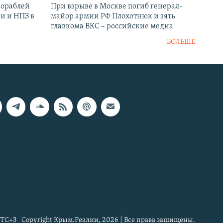
кораблей
При взрыве в Москве погиб генерал-
и и НПЗ в
майор армии РФ Плохотнюк и зять
главкома ВКС – российские медиа
БОЛЬШЕ
TC+3
Copyright Крым.Реалии, 2026 | Все права защищены.