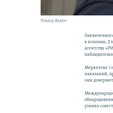
Ильдар Дадин
Заключенного
в колонии, 2
агентству «Р
наблюдательн
Меркачева 1 
наказаний, п
они доверяют
Международна
обнародованн
узника совес