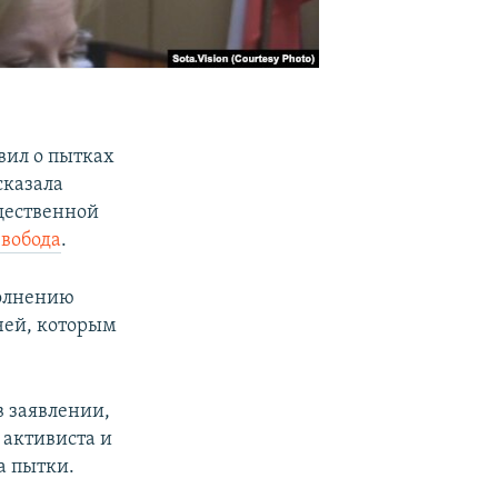
вил о пытках
сказала
щественной
Свобода
.
полнению
чей, которым
в заявлении,
 активиста и
а пытки.