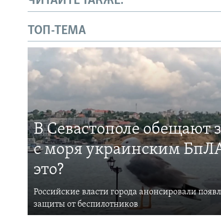
ЧИТАЙТЕ ТАКЖЕ:
ТОП-ТЕМА
В Севастополе обещают 
с моря украинским БпЛА
это?
Российские власти города анонсировали появ
защиты от беспилотников