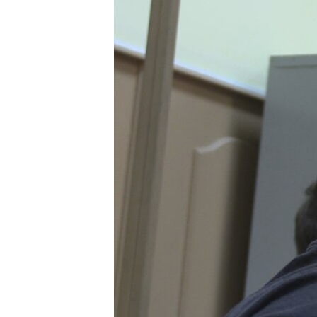
ПОБЕДИТЕЛЕЙ НЕ СУДЯТ?
КРЫМ.НЕПОКОРЕННЫЙ
ELIFBE
УКРАИНСКАЯ ПРОБЛЕМА КРЫМА