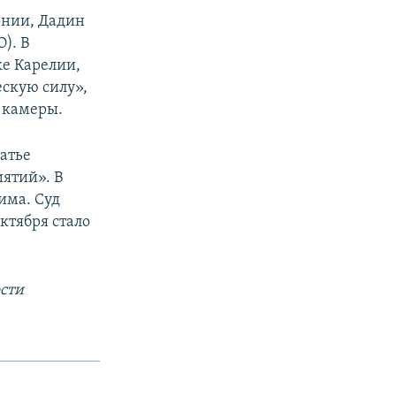
онии, Дадин
). В
ке Карелии,
ескую силу»,
з камеры.
атье
ятий». В
има. Суд
октября стало
сти