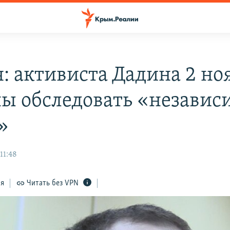
я: активиста Дадина 2 но
ы обследовать «независ
»
11:48
ся
Читать без VPN