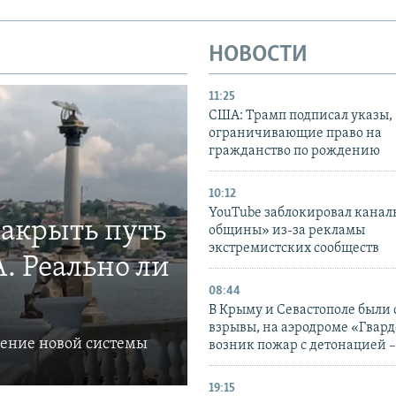
НОВОСТИ
11:25
США: Трамп подписал указы,
ограничивающие право на
гражданство по рождению
10:12
YouTube заблокировал канал
закрыть путь
общины» из-за рекламы
экстремистских сообществ
. Реально ли
08:44
В Крыму и Севастополе были
взрывы, на аэродроме «Гвар
ление новой системы
возник пожар с детонацией 
19:15