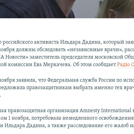
 российского активиста Ильдара Дадина, который зая
 ноября должны обследовать «независимые врачи», рас
ИА Новости» заместитель председателя московской Об
ой комиссии Ева Меркачева. Об этом сообщает
Радіо 
ноября заявила, что Федеральная служба России по ис
редложила правозащитникам выбрать именно тех вра
.
я правозащитная организация Amnesty International 
ом 1 ноября, потребовала немедленного освобождения
ти Ильдара Дадина, а также расследование его жалоб н