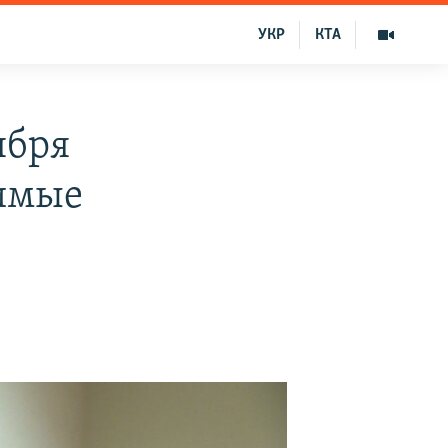
УКР
КТА
ября
имые