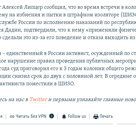
т Алексей Липцер сообщил, что во время встречи в кол
ему на избиения и пытки в штрафном изоляторе (ШИЗО
службе России по исполнению наказаний по республи
ся Дадин, подтвердили, что к нему «применили физич
о сделали это из-за его поведение и отказа выходить и
 – единственный в России активист, осужденный по ст
ое нарушение правил проведения публичных меропри
года суд приговорил его к 3 годам колонии общего реж
ции снизил срок до двух с половиной лет. В середине 
о активиста поместили в ШИЗО.
сь на наc в
Twitter
и первыми узнавайте главные ново
ся
Читать без VPN
Follow us
Печать