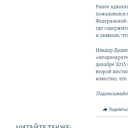
Ранее адвока
пожаловался 
Федеральной 
где содержит
и заявили, чт
Ильдар Дадин
«неоднократн
декабре 2015 
второй инстан
известно, чт
Подписывайте
Поделить