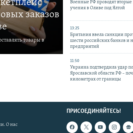
ркетплейс
Военные РФ проводят вторые 
учения в Оливе под Ялтой
овых заказов
ве
13:25
Британия ввела санкции про
ставлять товары в
шести российских банков и 
предприятий
11:50
Украина подтвердила удар по
Ярославской области РФ – поч
километрах от границы
ПРИСОЕДИНЯЙТЕСЬ!
и. О нас