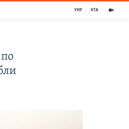
УКР
КТА
 по
бли