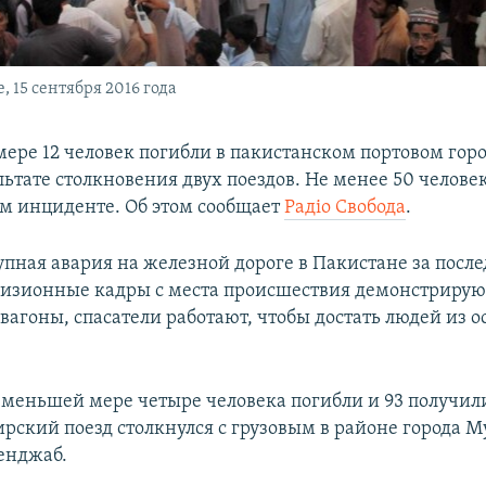
 15 сентября 2016 года
ере 12 человек погибли в пакистанском портовом горо
льтате столкновения двух поездов. Не менее 50 челове
ом инциденте. Об этом сообщает
Радіо Свобода
.
упная авария на железной дороге в Пакистане за посл
визионные кадры с места происшествия демонстрирую
вагоны, спасатели работают, чтобы достать людей из о
о меньшей мере четыре человека погибли и 93 получил
рский поезд столкнулся с грузовым в районе города М
енджаб.