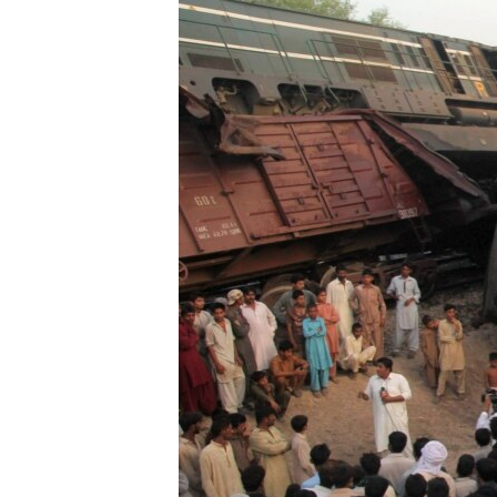
ПОБЕДИТЕЛЕЙ НЕ СУДЯТ?
КРЫМ.НЕПОКОРЕННЫЙ
ELIFBE
УКРАИНСКАЯ ПРОБЛЕМА КРЫМА