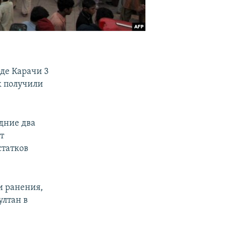
де Карачи 3
к получили
едние два
т
статков
и ранения,
ултан в