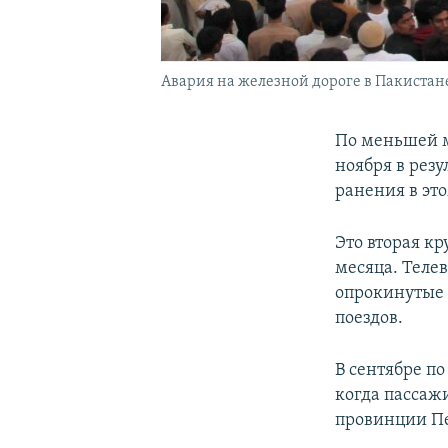
Авария на железной дороге в Пакистане,
По меньшей м
ноября в резу
ранения в эт
Это вторая кр
месяца. Теле
опрокинутые 
поездов.
В сентябре п
когда пассажи
провинции П