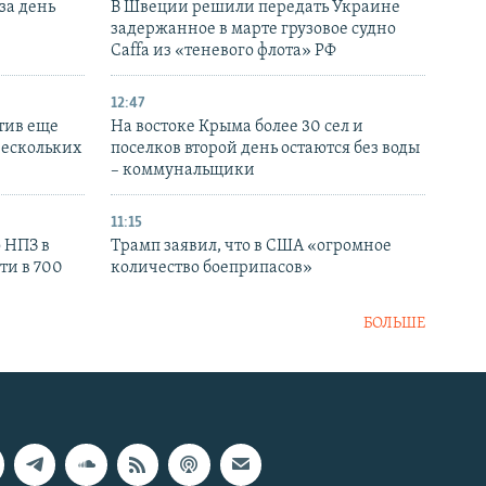
за день
В Швеции решили передать Украине
задержанное в марте грузовое судно
Caffa из «теневого флота» РФ
12:47
тив еще
На востоке Крыма более 30 сел и
нескольких
поселков второй день остаются без воды
– коммунальщики
11:15
 НПЗ в
Трамп заявил, что в США «огромное
ти в 700
количество боеприпасов»
БОЛЬШЕ