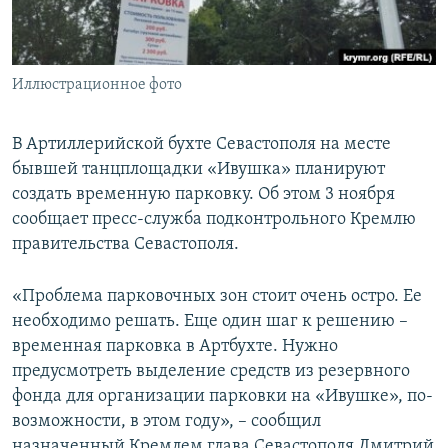
ПРИСОЕДИНЯЙТЕСЬ!
ПОБЕДИТЕЛЕЙ НЕ СУДЯТ?
КРЫМ.НЕПОКОРЕННЫЙ
Иллюстрационное фото
ELIFBE
УКРАИНСКАЯ ПРОБЛЕМА КРЫМА
В Артиллерийской бухте Севастополя на месте
Все сайты RFE/RL
бывшей танцплощадки «Ивушка» планируют
создать временную парковку. Об этом 3 ноября
сообщает пресс-служба подконтрольного Кремлю
правительства Севастополя.
«Проблема парковочных зон стоит очень остро. Ее
необходимо решать. Еще один шаг к решению –
временная парковка в Артбухте. Нужно
предусмотреть выделение средств из резервного
фонда для организации парковки на «Ивушке», по-
возможности, в этом году», – сообщил
назначенный Кремлем глава Севастополя Дмитрий