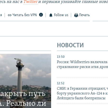
сь на наc в
Twitter
и первыми узнавайте главные ново
ся
Читать без VPN
Follow us
Печать
НОВОСТИ
13:50
Россия: Wildberries включила
страхование риски атак дро
12:52
СМИ: в Германии отрицают, ч
закрыть путь
борту украинского Ан-124 в 
Лейпцига были боеприпасы
. Реально ли