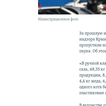
Иллюстрационное фото
За прошлую н
надзора Крым
пропустили на
паука. Об это
«В ручной кла
сала, 48,55 к
продукции, 8,
4,4 кг меда, 
одного кота 
пластиковые 
В ведомстве 