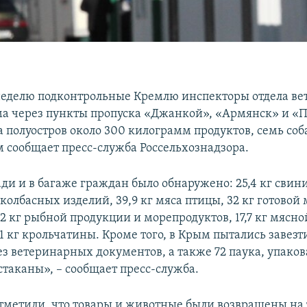
еделю подконтрольные Кремлю инспекторы отдела ве
а через пункты пропуска «Джанкой», «Армянск» и «
 полуостров около 300 килограмм продуктов, семь соба
м сообщает пресс-служба Россельхознадзора.
ди и в багаже граждан было обнаружено: 25,4 кг свини
г колбасных изделий, 39,9 кг мяса птицы, 32 кг готовой
2 кг рыбной продукции и морепродуктов, 17,7 кг мясн
6,1 кг крольчатины. Кроме того, в Крым пытались завезт
без ветеринарных документов, а также 72 паука, упако
стаканы», – сообщает пресс-служба.
отметили, что товары и животные были возвращены на