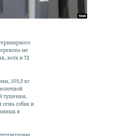
теринарного
Перекоп» не
к, кота и 72
ны, 105,5 кг
 молочной
ой тушенки,
и семь собак и
ванных в
 территорию