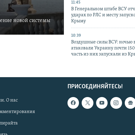
11:45
В Генеральном штабе ВСУ отч
ударах по РЛС и месту запуск
ление новой системы
Крыму
10:39
Воздушные силы ВСУ: ночью 
атаковали Украину почти 150
часть из них запускали из К
ПРИСОЕДИНЯЙТЕСЬ!
и. О нас
омментирования
опирайта
вязь