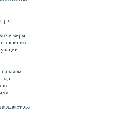
сыров.
льные меры
в отношении
ккупации
а началом
 года
кон.
рыма
называет это