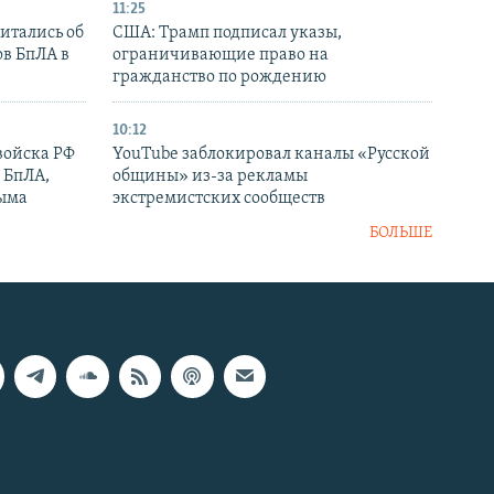
11:25
итались об
США: Трамп подписал указы,
ов БпЛА в
ограничивающие право на
гражданство по рождению
10:12
войска РФ
YouTube заблокировал каналы «Русской
 БпЛА,
общины» из-за рекламы
рыма
экстремистских сообществ
БОЛЬШЕ