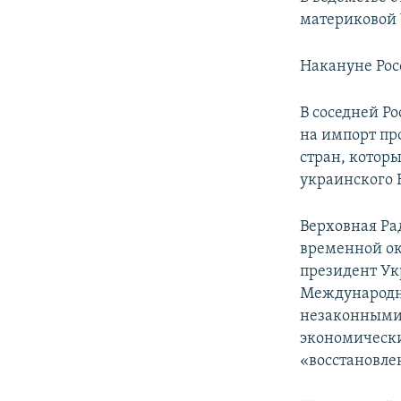
материковой
Накануне Рос
В соседней Р
на импорт пр
стран, котор
украинского 
Верховная Ра
временной ок
президент Ук
Международн
незаконными 
экономически
«восстановле