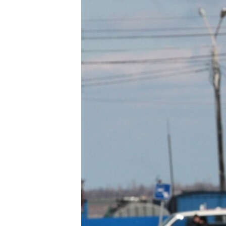
ПОБЕДИТЕЛЕЙ НЕ СУДЯТ?
КРЫМ.НЕПОКОРЕННЫЙ
ELIFBE
УКРАИНСКАЯ ПРОБЛЕМА КРЫМА