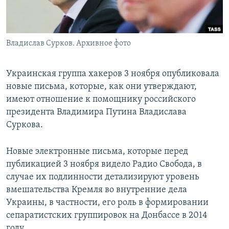
ПРИСОЕДИНЯЙТЕСЬ!
ПОБЕДИТЕЛЕЙ НЕ СУДЯТ?
КРЫМ.НЕПОКОРЕННЫЙ
Владислав Сурков. Архивное фото
ELIFBE
УКРАИНСКАЯ ПРОБЛЕМА КРЫМА
Украинская группа хакеров 3 ноября опубликовала
Все сайты RFE/RL
новые письма, которые, как они утверждают,
имеют отношение к помощнику российского
президента Владимира Путина Владислава
Суркова.
Новые электронные письма, которые перед
публикацией 3 ноября видело Радио Свобода, в
случае их подлинности детализируют уровень
вмешательства Кремля во внутренние дела
Украины, в частности, его роль в формировании
сепаратистских группировок на Донбассе в 2014
году.