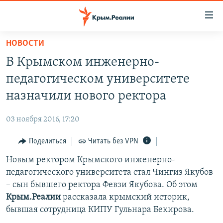
Доступность
ссылки
Вернуться
НОВОСТИ
к
НОВОСТИ
В Крымском инженерно-
основному
СПЕЦПРОЕКТЫ
содержанию
педагогическом университете
ВОДА
Вернутся
ГРУЗ 200
назначили нового ректора
к
ИСТОРИЯ
КАРТА ВОЕННЫХ ОБЪЕКТОВ КРЫМА
главной
03 ноября 2016, 17:20
ЕЩЕ
11 ЛЕТ ОККУПАЦИИ КРЫМА. 11 ИСТОРИЙ СОПРОТИВЛЕНИЯ
навигации
Вернутся
Поделиться
Читать без VPN
РАДІО СВОБОДА
ИНТЕРАКТИВ
к
Новым ректором Крымского инженерно-
КАК ОБОЙТИ БЛОКИРОВКУ
ИНФОГРАФИКА
поиску
педагогического университета стал Чингиз Якубов
ТЕЛЕПРОЕКТ КРЫМ.РЕАЛИИ
– сын бывшего ректора Февзи Якубова. Об этом
Українською
Крым.Реалии
рассказала крымский историк,
СОВЕТЫ ПРАВОЗАЩИТНИКОВ
Qırımtatar
бывшая сотрудница КИПУ Гульнара Бекирова.
ПРОПАВШИЕ БЕЗ ВЕСТИ