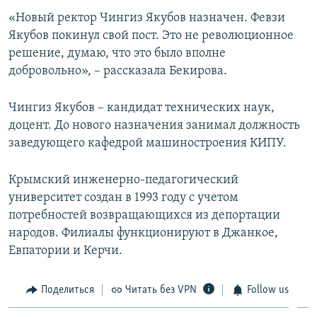
ПРИСОЕДИНЯЙТЕСЬ!
ПОБЕДИТЕЛЕЙ НЕ СУДЯТ?
«Новый ректор Чингиз Якубов назначен. Февзи
Якубов покинул свой пост. Это не революционное
КРЫМ.НЕПОКОРЕННЫЙ
решение, думаю, что это было вполне
ELIFBE
добровольно», – рассказала Бекирова.
УКРАИНСКАЯ ПРОБЛЕМА КРЫМА
Чингиз Якубов – кандидат технических наук,
Все сайты RFE/RL
доцент. До нового назначения занимал должность
заведующего кафедрой машиностроения КИПУ.
Крымский инженерно-педагогический
университет создан в 1993 году с учетом
потребностей возвращающихся из депортации
народов. Филиалы функционируют в Джанкое,
Евпатории и Керчи.
Поделиться
Читать без VPN
Follow us