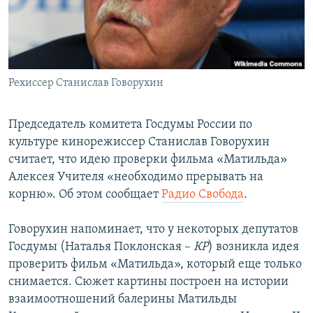
ПРИСОЕДИНЯЙТЕСЬ!
ПОБЕДИТЕЛЕЙ НЕ СУДЯТ?
КРЫМ.НЕПОКОРЕННЫЙ
ELIFBE
Рехиссер Станислав Говорухин
УКРАИНСКАЯ ПРОБЛЕМА КРЫМА
Все сайты RFE/RL
Председатель комитета Госдумы России по
культуре кинорежиссер Станислав Говорухин
считает, что идею проверки фильма «Матильда»
Алексея Учителя «необходимо прерывать на
корню». Об этом сообщает
Радио Свобода
.
Говорухин напоминает, что у некоторых депутатов
Госдумы (Наталья Поклонская –
КР
) возникла идея
проверить фильм «Матильда», который еще только
снимается. Сюжет картины построен на истории
взаимоотношений балерины Матильды