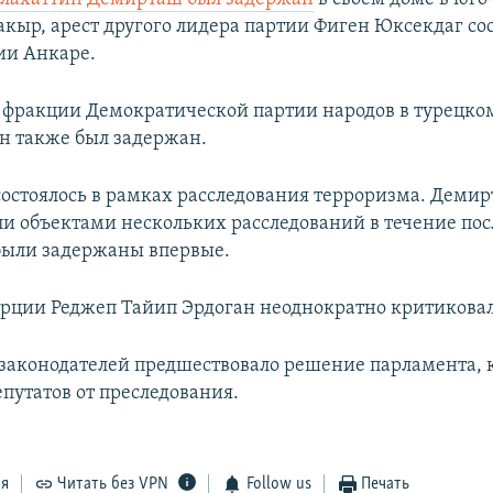
акыр, арест другого лидера партии Фиген Юксекдаг сос
ии Анкаре.
 фракции Демократической партии народов в турецко
н также был задержан.
остоялось в рамках расследования терроризма. Демир
и объектами нескольких расследований в течение пос
были задержаны впервые.
рции Реджеп Тайип Эрдоган неоднократно критикова
аконодателей предшествовало решение парламента, к
путатов от преследования.
ся
Читать без VPN
Follow us
Печать