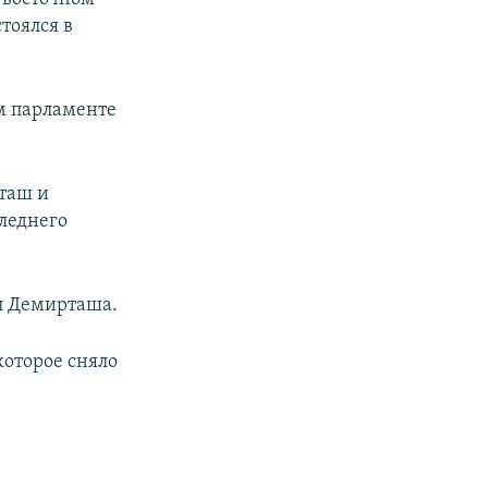
тоялся в
м парламенте
таш и
леднего
л Демирташа.
оторое сняло