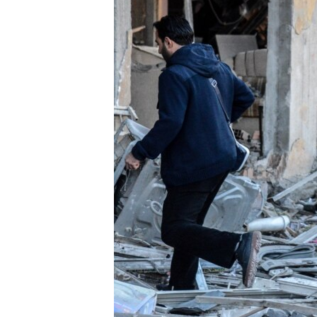
ПОБЕДИТЕЛЕЙ НЕ СУДЯТ?
КРЫМ.НЕПОКОРЕННЫЙ
ELIFBE
УКРАИНСКАЯ ПРОБЛЕМА КРЫМА