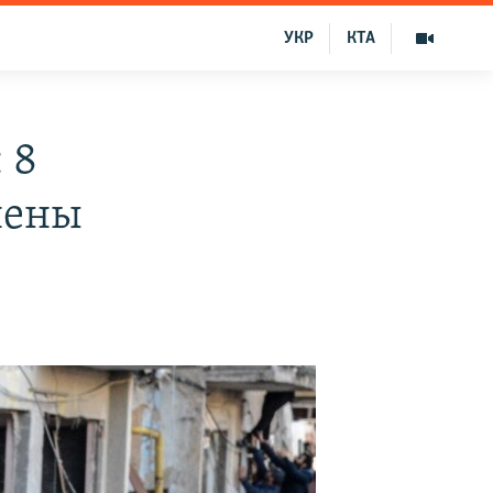
УКР
КТА
 8
нены