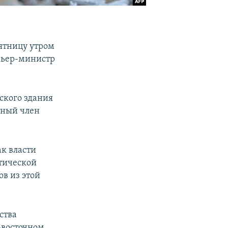
пятницу утром
емьер-министр
ского здания
тный член
ак власти
тической
ов из этой
ства
-восточном