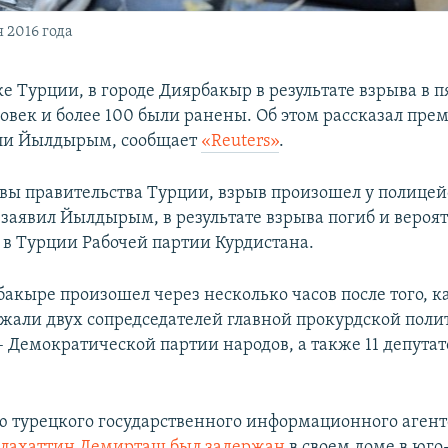
 2016 года
е Турции, в городе Диярбакыр в результате взрыва в 
ловек и более 100 были ранены. Об этом рассказал пр
ли Йылдырым, сообщает
«Reuters»
.
авы правительства Турции, взрыв произошел у полицей
к заявил Йылдырым, в результате взрыва погиб и вероя
в Турции Рабочей партии Курдистана.
акыре произошел через несколько часов после того, к
жали двух сопредседателей главной прокурдской поли
 Демократической партии народов, а также 11 депутат
 турецкого государственного информационного агент
лахаттин Демирташ был задержан
в своем доме в юго