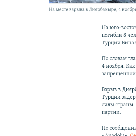
На месте взрыва в Диярбакыре, 4 ноября
На юго-восток
погибли 8 че
Турции Бина
По словам гл
4 ноября. Ка
запрещенной 
Взрыв в Диярб
Турции задер
силы страны –
партии.
По сообщению
«Anadolu»,
Се