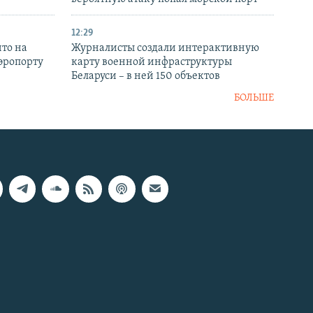
12:29
то на
Журналисты создали интерактивную
аэропорту
карту военной инфраструктуры
Беларуси – в ней 150 объектов
БОЛЬШЕ