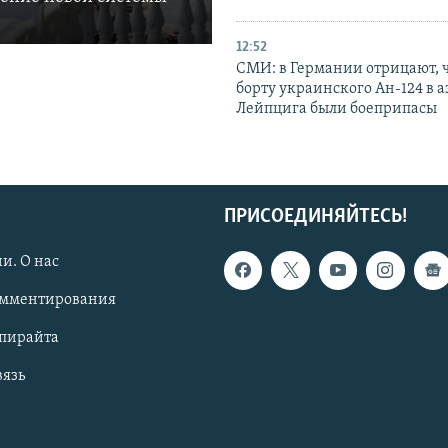
12:52
СМИ: в Германии отрицают, ч
борту украинского Ан-124 в 
Лейпцига были боеприпасы
ПРИСОЕДИНЯЙТЕСЬ!
и. О нас
омментирования
опирайта
вязь