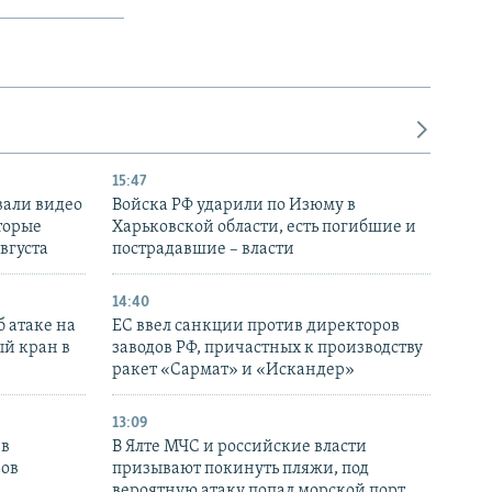
15:47
вали видео
Войска РФ ударили по Изюму в
торые
Харьковской области, есть погибшие и
августа
пострадавшие – власти
14:40
 атаке на
ЕС ввел санкции против директоров
й кран в
заводов РФ, причастных к производству
ракет «Сармат» и «Искандер»
13:09
 в
В Ялте МЧС и российские власти
нов
призывают покинуть пляжи, под
вероятную атаку попал морской порт