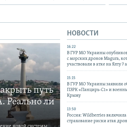
НОВОСТИ
16:22
В ГУР МО Украины опублико
с морских дронов Magura, ко
участвовали в атке на Ялту 7 
15:15
В ГУР МО Украины заявили об
закрыть путь
ПЗРК «Панцирь-С1» и военны
Крыму
. Реально ли
13:50
Россия: Wildberries включила
страхование риски атак дро
ление новой системы