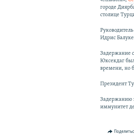
городе Диярб
столице Турц
Руководитель
Идрис Балуке
Задержание с
Юксекдаг был
времени, но 
Президент Ту
Задержанию з
иммунитет де
Поделить