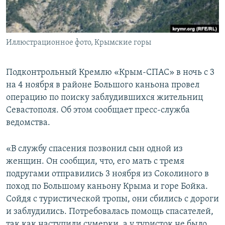
ПРИСОЕДИНЯЙТЕСЬ!
ПОБЕДИТЕЛЕЙ НЕ СУДЯТ?
КРЫМ.НЕПОКОРЕННЫЙ
Иллюстрационное фото, Крымские горы
ELIFBE
УКРАИНСКАЯ ПРОБЛЕМА КРЫМА
Подконтрольный Кремлю «Крым-СПАС» в ночь с 3
Все сайты RFE/RL
на 4 ноября в районе Большого каньона провел
операцию по поиску заблудившихся жительниц
Севастополя. Об этом сообщает пресс-служба
ведомства.
«В службу спасения позвонил сын одной из
женщин. Он сообщил, что, его мать с тремя
подругами отправились 3 ноября из Соколиного в
поход по Большому каньону Крыма и горе Бойка.
Сойдя с туристической тропы, они сбились с дороги
и заблудились. Потребовалась помощь спасателей,
так как наступили сумерки, а у туристок не было