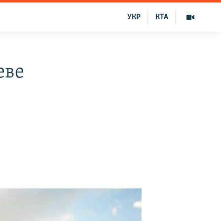
УКР
КТА
еве