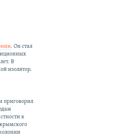
онии
. Он стал
озиционных
лет. В
ой изолятор.
ии приговорил
годам
стности к
 крымского
 колонии