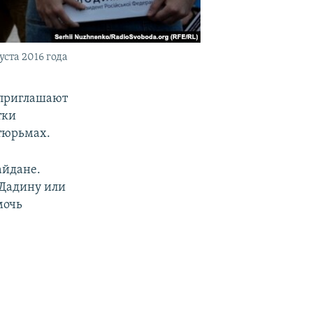
ста 2016 года
» приглашают
тки
тюрьмах.
айдане.
 Дадину или
мочь