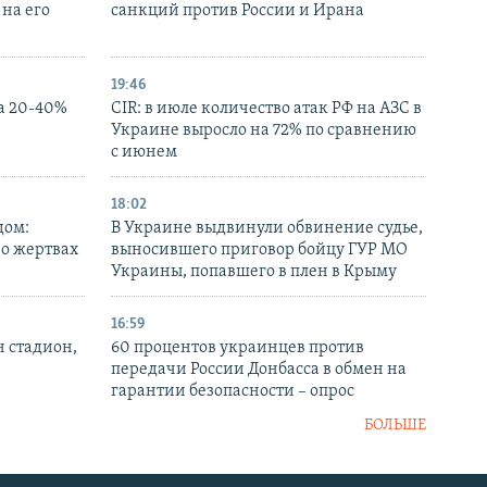
на его
санкций против России и Ирана
19:46
а 20-40%
CIR: в июле количество атак РФ на АЗС в
Украине выросло на 72% по сравнению
с июнем
18:02
дом:
В Украине выдвинули обвинение судье,
 о жертвах
выносившего приговор бойцу ГУР МО
Украины, попавшего в плен в Крыму
16:59
н стадион,
60 процентов украинцев против
передачи России Донбасса в обмен на
гарантии безопасности – опрос
БОЛЬШЕ