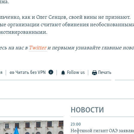
има.
льченко, как и Олег Сенцов, своей вины не признают.
ые организации считают обвинения необоснованным
 мотивированными.
сь на наc в
Twitter
и первыми узнавайте главные ново
ся
Читать без VPN
Follow us
Печать
НОВОСТИ
23:00
Нефтяной гигант ОАЭ заявляе