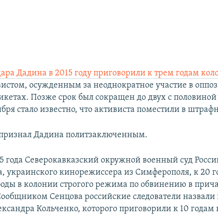
ара Дадина в 2015 году приговорили к трем годам кол
истом, осужденным за неоднократное участие в опп
кетах. Позже срок был сокращен до двух с половиной 
бря стало известно, что активиста поместили в штрафн
признал Дадина политзаключенным.
015 года Северокавказский окружной военный суд Росс
а, украинского кинорежиссера из Симферополя, к 20 
оды в колонии строгого режима по обвинению в прича
Сообщником Сенцова российские следователи назвали
ександра Кольченко, которого приговорили к 10 годам