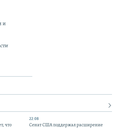
и и
сти
22:08
т, что
Сенат США поддержал расширение