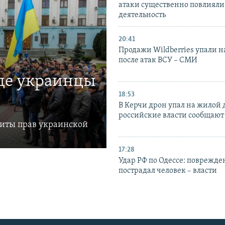
атаки существенно повлияли 
деятельность
20:41
Продажи Wildberries упали н
после атак ВСУ – СМИ
где украинцы
18:53
В Керчи дрон упал на жилой 
российские власти сообщают
щиты прав украинской
17:28
Удар РФ по Одессе: поврежде
пострадал человек – власти