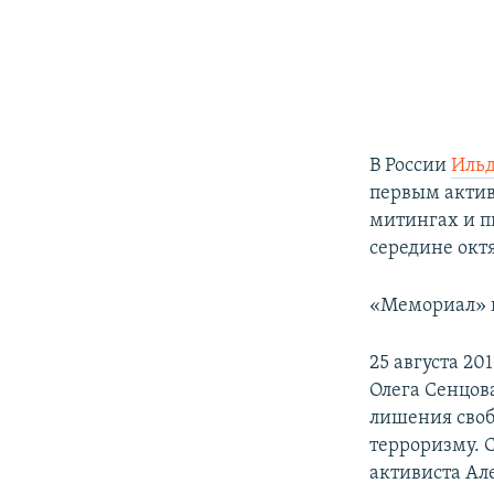
В России
Ильд
первым актив
митингах и пи
середине октя
«Мемориал» 
25 августа 2
Олега Сенцов
лишения своб
терроризму. 
активиста Ал