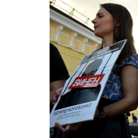
ПОБЕДИТЕЛЕЙ НЕ СУДЯТ?
КРЫМ.НЕПОКОРЕННЫЙ
ELIFBE
УКРАИНСКАЯ ПРОБЛЕМА КРЫМА