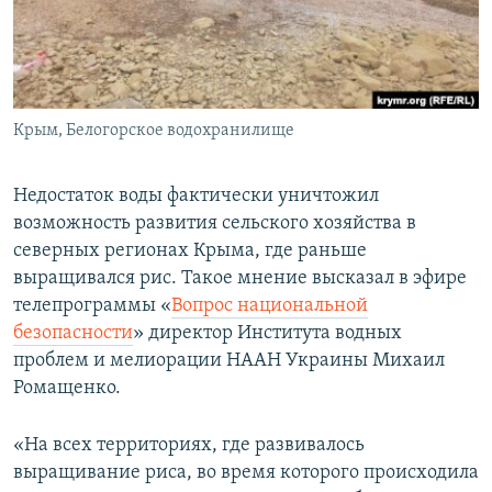
ПРИСОЕДИНЯЙТЕСЬ!
ПОБЕДИТЕЛЕЙ НЕ СУДЯТ?
КРЫМ.НЕПОКОРЕННЫЙ
ELIFBE
Крым, Белогорское водохранилище
УКРАИНСКАЯ ПРОБЛЕМА КРЫМА
Все сайты RFE/RL
Недостаток воды фактически уничтожил
возможность развития сельского хозяйства в
северных регионах Крыма, где раньше
выращивался рис. Такое мнение высказал в эфире
телепрограммы «
Вопрос национальной
безопасности
» директор Института водных
проблем и мелиорации НААН Украины Михаил
Ромащенко.
«На всех территориях, где развивалось
выращивание риса, во время которого происходила